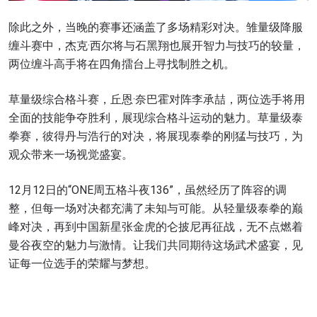
除此之外，当晚的赛事还涵盖了多场精彩对决。雏量级降服
缠斗赛中，杰克·西尔将与石黑翔也展开智力与技巧的较量，
两位缠斗高手将在四角擂台上寻找制胜之机。
草量级综合格斗赛，丘恩·奈巴霍对阵李承喆，两位选手将用
全面的技能争夺胜利，展现综合格斗运动的魅力。草量级泰
拳赛，彼得丹与浩行的对决，将展现泰拳的刚猛与技巧，为
观众带来一场视觉盛宴。
12月12日的“ONE周五格斗夜136”，虽然经历了阵容的调
整，但每一场对决都充满了未知与可能。从轻量级泰拳的巅
峰对决，再到中国新星张金虎的仑披尼再征战，无不点燃着
曼谷夜空的魅力与激情。让我们共同期待这场武术盛宴，见
证每一位选手的荣耀与梦想。