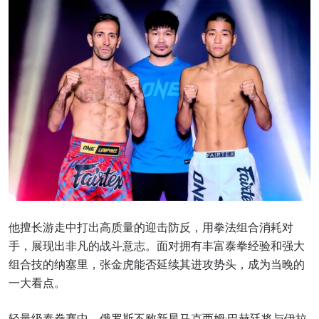
他擅长游走中打出高质量的迎击防反，用拳法组合消耗对
手，展现出非凡的战斗意志。面对拥有丰富泰拳经验和强大
组合技的纳塞里，张金虎能否延续其进攻势头，成为当晚的
一大看点。
轻量级泰拳赛中，俄罗斯不败新星马克西姆·巴赫廷将与伊拉