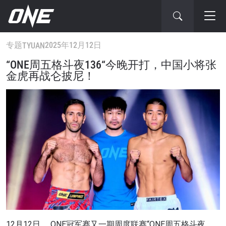
专题
2025年12月12日
TYUAN
“ONE周五格斗夜136“今晚开打，中国小将张
金虎再战仑披尼！
12月12日， ONE冠军赛又一期周度联赛“ONE周五格斗夜