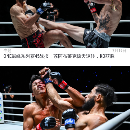
专题
7月19日
ONE巅峰系列赛45战报：苏阿布莱克惊天逆转，KO获胜！