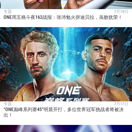
专题
7月19日
ONE周五格斗夜162战报：张沛勉火拼迪贝拉，虽败犹荣！
专题
7月17日
“ONE巅峰系列赛45”明晨开打，多位世界冠军挑战者将被决
出！