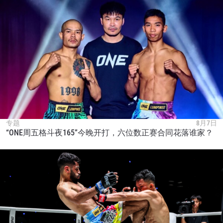
赛事
名字
查看集锦
订阅
提交此表格签署弹出免责声明，即表示您同意我们
的隐私政策，我们将收集、使用和披露您的信息。
您可以随时取消订阅这些信息。
专题
8月7日
“ONE周五格斗夜165”今晚开打，六位数正赛合同花落谁家？