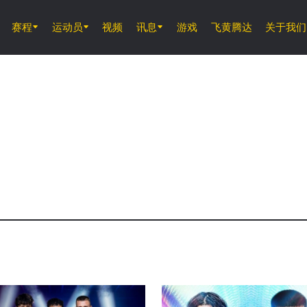
赛程
运动员
视频
讯息
游戏
飞黄腾达
关于我们
8月8日 (周六)
ONE 武士系列赛 2
8月14日 (周五) 11時30分 UTC
仑披尼竞技场, 曼谷
ONE 周五格斗夜 166