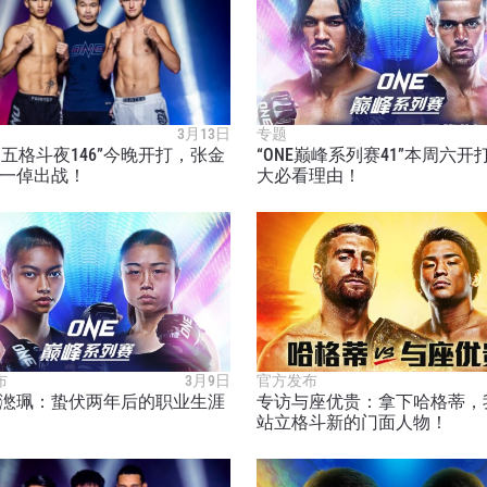
3月13日
专题
E周五格斗夜146”今晚开打，张金
“ONE巅峰系列赛41”本周六开
一倬出战！
大必看理由！
了解更多
地域观看ONE冠军赛，现在注册获得权限了解最新资讯、
及优先机遇获得直播场次的最佳座位！
对手
布
3月9日
官方发布
滺珮：蛰伏两年后的职业生涯
专访与座优贵：拿下哈格蒂，
赛事
站立格斗新的门面人物！