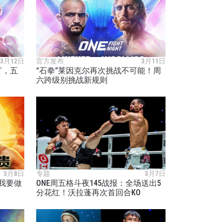
3月12日
官方发布
3月11日
打，五
“石拳”莱因克尔再次挑战不可能！周
六跨级别挑战新规则
解锁特别
3月8日
专题
3月7日
我要做
ONE周五格斗夜145战报：全场送出5
分花红！沃拉蓬再次首回合KO