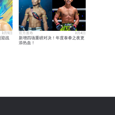
我们将收
。
3月5日
官方发布
3月4日
剑迎战
新增四场重磅对决！年度泰拳之夜更
添热血！