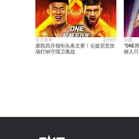
提交此
官方发布
3月6日
专题
唐凯四月领衔头条主赛！仑披尼竞技
“ON
场打响守擂卫冕战
狠人只