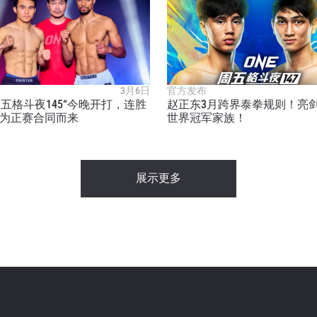
查看集锦
订阅
表格签署弹出免责声明，即表示您同意我们的隐私政策，
集、使用和披露您的信息。您可以随时取消订阅这些信息
3月6日
官方发布
E周五格斗夜145“今晚开打，连胜
赵正东3月跨界泰拳规则！亮
为正赛合同而来
世界冠军家族！
展示更多