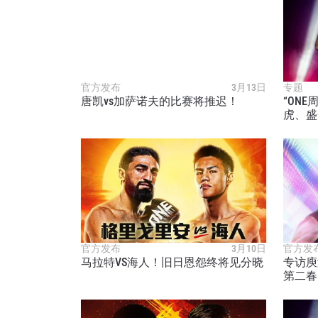
官方发布
3月13日
专题
唐凯vs加萨诺夫的比赛将推迟！
“ON
虎、盛
浏览
在任何
福利以
邮箱
官方发布
3月10日
官方发
马拉特VS海人！旧日恩怨终将见分晓
专访庾
第二春
名字