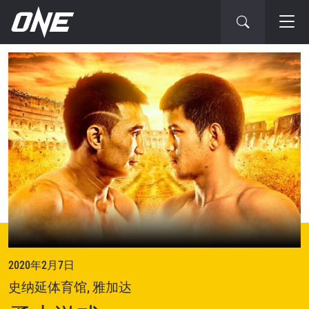
下
一
场
赛
事
2020年2月7日
史纳延体育馆, 雅加达