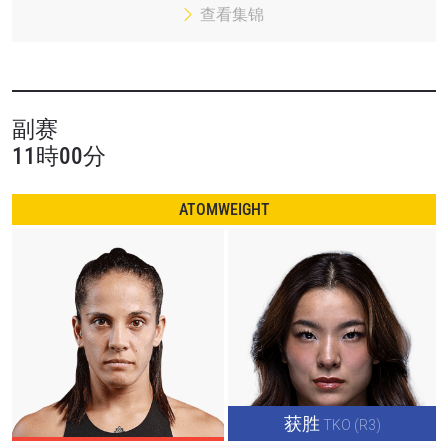
查看集锦
在任何地域观看ONE冠军赛，现在注册获得权限了
解最新资讯、解锁特别福利以及优先机遇获得直播
场次的最佳座位！
邮箱
对手
副赛
赛事
11時00分
名字
ATOMWEIGHT
查看集锦
订阅
提交此表格签署弹出免责声明，即表示您同意我们
的隐私政策，我们将收集、使用和披露您的信息。
您可以随时取消订阅这些信息。
获胜
TKO (R3)