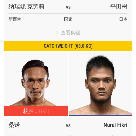
纳瑞妮 克劳莉
平田树
VS
新西兰
国家
日本
查看集锦
CATCHWEIGHT (68.0 KG)
获胜
UD (R3)
桑诺
Nurul Fikri
VS