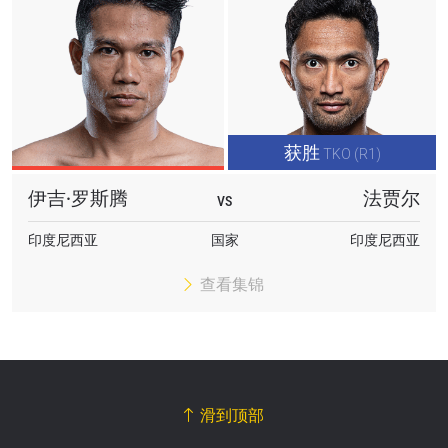
获胜
TKO (R1)
伊吉·罗斯腾
法贾尔
VS
印度尼西亚
国家
印度尼西亚
查看集锦
滑到顶部