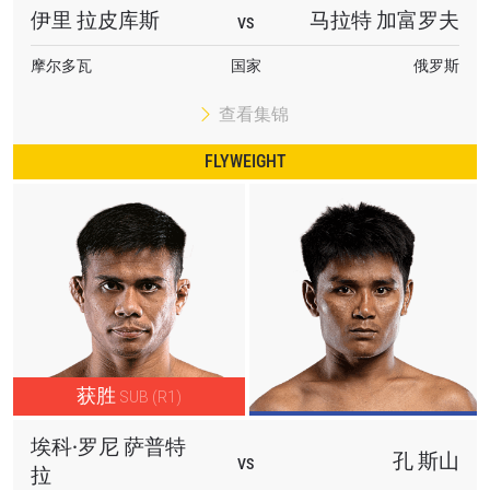
伊里 拉皮库斯
马拉特 加富罗夫
VS
摩尔多瓦
国家
俄罗斯
查看集锦
FLYWEIGHT
获胜
SUB (R1)
埃科·罗尼 萨普特
孔 斯山
VS
拉