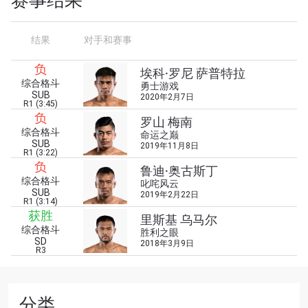
赛事结果
赛事
名字
结果
对手和赛事
负
埃科·罗尼 萨普特拉
查看集锦
综合格斗
勇士游戏
SUB
2020年2月7日
订阅
R1 (3:45)
负
罗山 梅南
提交此表格签署弹出免责声明，即表示您同意我们
综合格斗
命运之巅
的隐私政策，我们将收集、使用和披露您的信息。
SUB
2019年11月8日
R1 (3:22)
您可以随时取消订阅这些信息。
负
鲁迪·奥古斯丁
综合格斗
叱咤风云
SUB
2019年2月22日
R1 (3:14)
获胜
里斯基 乌马尔
综合格斗
胜利之眼
SD
2018年3月9日
R3
分类