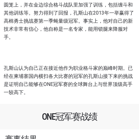
圆笼上，并在金边综合格斗战队里加强了训练，包括缠斗和
其他训练等。努力得到了回报，孔斯山在2013年一举赢得了
高棉勇士挑战赛第一季蝇量级冠军。事实上，他对自己的新
技术非常有信心，他自称是一名专家，能用锁腿来降服对
手。
孔斯山认为自己正在接近他作为职业格斗家的巅峰时期。已
经在柬埔寨国内横扫各大比赛的冠军的孔斯山接下来的挑战
是证明自己能够在ONE冠军赛的全球舞台上与世界顶级高手
一较高下。
浏览了解更多
在任何地域观看ONE冠军赛，现在注册获得权限了
ONE冠军赛战绩
解最新资讯、解锁特别福利以及优先机遇获得直播
场次的最佳座位！
邮箱
对手