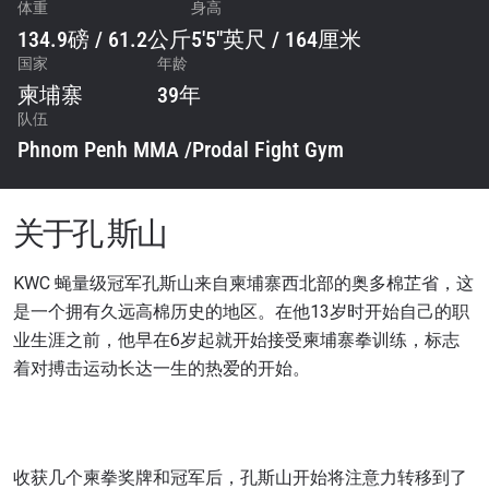
体重
身高
134.9磅 / 61.2公斤
5'5"英尺 / 164厘米
国家
年龄
柬埔寨
39年
队伍
Phnom Penh MMA /Prodal Fight Gym
关于孔 斯山
KWC 蝇量级冠军孔斯山来自柬埔寨西北部的奥多棉芷省，这
是一个拥有久远高棉历史的地区。在他13岁时开始自己的职
业生涯之前，他早在6岁起就开始接受柬埔寨拳训练，标志
着对搏击运动长达一生的热爱的开始。
收获几个柬拳奖牌和冠军后，孔斯山开始将注意力转移到了