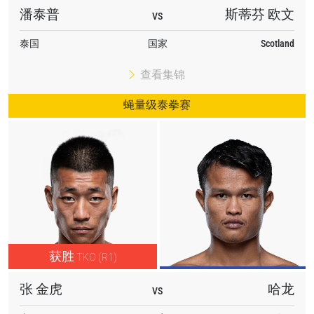
潘泰普
斯蒂芬 欧文
VS
泰国
国家
Scotland
查看集锦
蝇量级泰拳赛
获胜
TKO (R1)
张 金虎
哈龙
VS