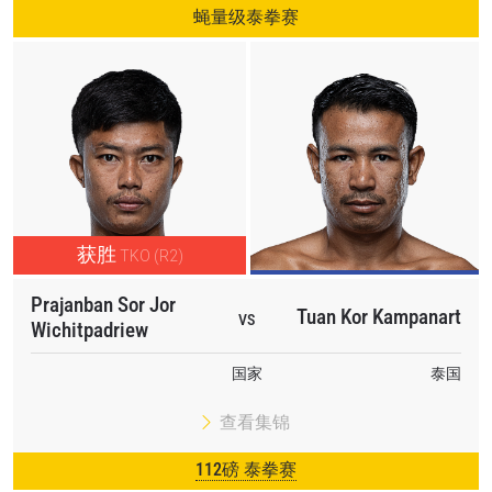
蝇量级泰拳赛
获胜
TKO (R2)
Prajanban Sor Jor
Tuan Kor Kampanart
VS
Wichitpadriew
国家
泰国
查看集锦
112磅 泰拳赛