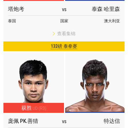
塔炮考
泰森 哈里森
VS
泰国
国家
澳大利亚
查看集锦
132磅 泰拳赛
获胜
UD (R3)
庞佩 PK.善猜
特达信
VS