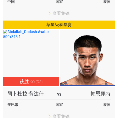
中国
国家
泰国
查看集锦
草量级泰拳赛
获胜
KO (R3)
阿卜杜拉·翁达什
帕恩佩特
VS
黎巴嫩
国家
泰国
查看集锦