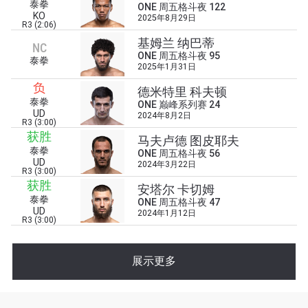
泰拳
ONE 周五格斗夜 122
KO
2025年8月29日
R3 (2:06)
基姆兰 纳巴蒂
NC
ONE 周五格斗夜 95
泰拳
2025年1月31日
浏览了解更多
负
德米特里 科夫顿
泰拳
在任何地域观看ONE冠军赛，现在注册获得权限了
ONE 巅峰系列赛 24
UD
2024年8月2日
解最新资讯、解锁特别福利以及优先机遇获得直播
R3 (3:00)
场次的最佳座位！
获胜
马夫卢德 图皮耶夫
邮箱
泰拳
ONE 周五格斗夜 56
对手
UD
2024年3月22日
R3 (3:00)
获胜
安塔尔 卡切姆
赛事
泰拳
名字
ONE 周五格斗夜 47
UD
2024年1月12日
R3 (3:00)
查看集锦
展示更多
订阅
提交此表格签署弹出免责声明，即表示您同意我们
的隐私政策，我们将收集、使用和披露您的信息。