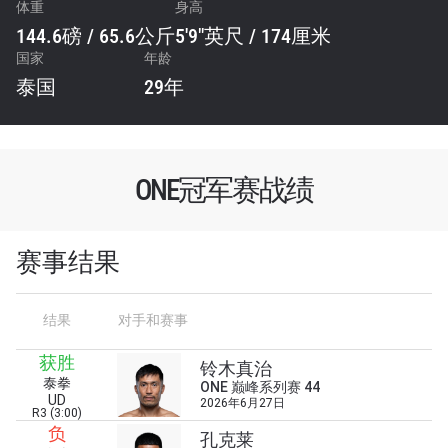
体重
身高
144.6磅 / 65.6公斤
5'9"英尺 / 174厘米
国家
年龄
泰国
29年
ONE冠军赛战绩
赛事结果
结果
对手和赛事
获胜
铃木真治
泰拳
ONE 巅峰系列赛 44
UD
2026年6月27日
R3 (3:00)
负
孔克莱