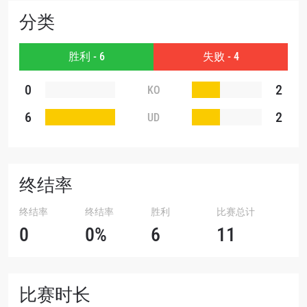
您可以随时取消订阅这些信息。
分类
胜利 - 6
失败 - 4
0
2
KO
6
2
UD
终结率
终结率
终结率
胜利
比赛总计
0
0%
6
11
比赛时长