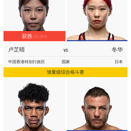
获胜
UD (R3)
卢芷晴
冬华
VS
中国香港特别行政区
国家
日本
雏量级综合格斗赛