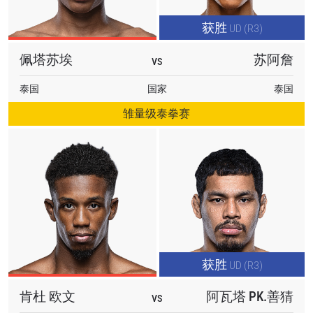
获胜
UD (R3)
赛事
名字
佩塔苏埃
苏阿詹
VS
查看集锦
泰国
国家
泰国
订阅
雏量级泰拳赛
提交此表格签署弹出免责声明，即表示您同意我们
的隐私政策，我们将收集、使用和披露您的信息。
您可以随时取消订阅这些信息。
获胜
UD (R3)
肯杜 欧文
阿瓦塔 PK.善猜
VS