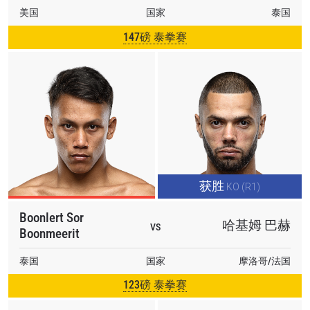
美国
国家
泰国
147磅 泰拳赛
获胜
KO (R1)
Boonlert Sor
哈基姆 巴赫
VS
Boonmeerit
泰国
国家
摩洛哥/法国
123磅 泰拳赛