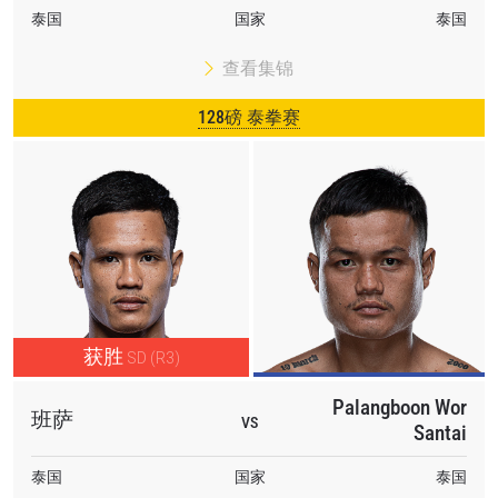
泰国
国家
泰国
查看集锦
128磅 泰拳赛
获胜
SD (R3)
Palangboon Wor
班萨
VS
Santai
泰国
国家
泰国