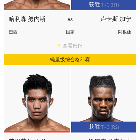
获胜
TKO (R1)
哈利森 努内斯
卢卡斯 加宁
VS
巴西
国家
阿根廷
查看集锦
蝇量级综合格斗赛
获胜
TKO (R2)