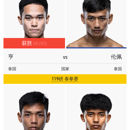
获胜
UD (R3)
亨
伦佩
VS
泰国
国家
泰国
119磅 泰拳赛
浏览了解更多
在任何地域观看ONE冠军赛，现在注册获得权限了
解最新资讯、解锁特别福利以及优先机遇获得直播
场次的最佳座位！
邮箱
对手