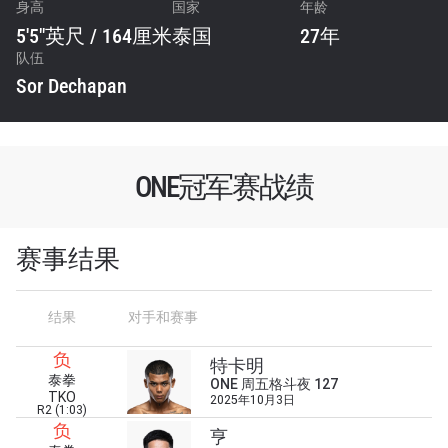
身高
国家
年龄
5'5"英尺 / 164厘米
泰国
27年
队伍
Sor Dechapan
ONE冠军赛战绩
赛事结果
结果
对手和赛事
负
特卡明
泰拳
ONE 周五格斗夜 127
TKO
2025年10月3日
R2 (1:03)
负
亨