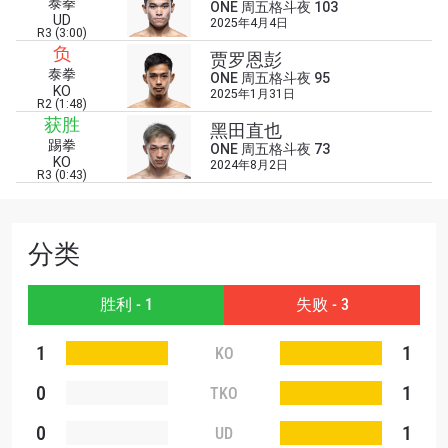
泰拳
ONE 周五格斗夜 103
UD
2025年4月4日
浏览了解更多
R3 (3:00)
负
贾罗恩彭
在任何地域观看ONE冠军赛，现在注册获得权限了
泰拳
ONE 周五格斗夜 95
解最新资讯、解锁特别福利以及优先机遇获得直播
KO
2025年1月31日
场次的最佳座位！
R2 (1:48)
邮箱
获胜
黑田直也
对手
踢拳
ONE 周五格斗夜 73
KO
2024年8月2日
R3 (0:43)
赛事
名字
分类
查看集锦
订阅
胜利 - 1
失败 - 3
提交此表格签署弹出免责声明，即表示您同意我们
1
1
KO
的隐私政策，我们将收集、使用和披露您的信息。
您可以随时取消订阅这些信息。
0
1
TKO
0
1
UD