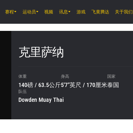
赛程
运动员
视频
讯息
游戏
飞黄腾达
关于我们
8月7日 (周五) 11時30分 UTC
仑披尼竞技场, 曼谷
ONE 周五格斗夜 165
克里萨纳
8月8日 (周六)
ONE 武士系列赛 2
体重
身高
国家
140磅 / 63.5公斤
5'7"英尺 / 170厘米
泰国
队伍
Dowden Muay Thai