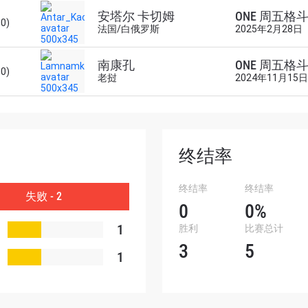
安塔尔 卡切姆
ONE 周五格斗
赛事
00)
法国/白俄罗斯
2025年2月28日
南康孔
ONE 周五格斗
查看集锦
00)
老挝
2024年11月15日
订阅
表格签署弹出免责声明，即表示您同意我们的隐私政策，
集、使用和披露您的信息。您可以随时取消订阅这些信息
终结率
终结率
终结率
失败 - 2
0
0%
1
胜利
比赛总计
3
5
1