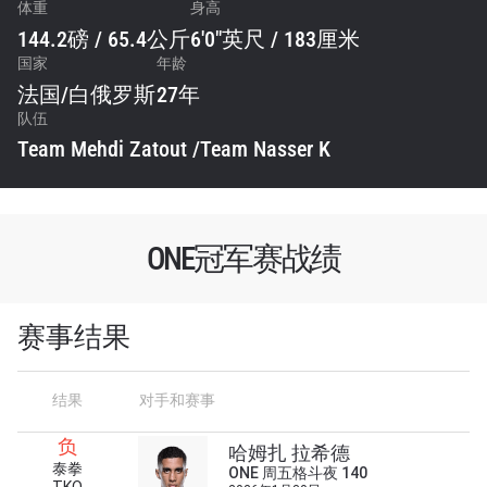
体重
身高
144.2磅 / 65.4公斤
6'0"英尺 / 183厘米
国家
年龄
法国
/
白俄罗斯
27年
队伍
Team Mehdi Zatout /Team Nasser K
ONE冠军赛战绩
赛事结果
结果
对手和赛事
负
哈姆扎 拉希德
泰拳
ONE 周五格斗夜 140