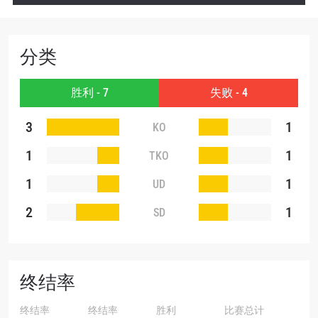
订阅
提交此表格签署弹出免责声明，即表示您同意我们
的隐私政策，我们将收集、使用和披露您的信息。
分类
您可以随时取消订阅这些信息。
胜利 - 7
失败 - 4
3
1
KO
1
1
TKO
1
1
UD
2
1
SD
终结率
终结率
终结率
胜利
比赛总计