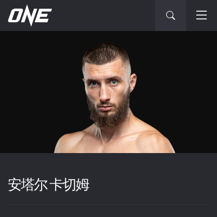
安塔尔 卡切姆