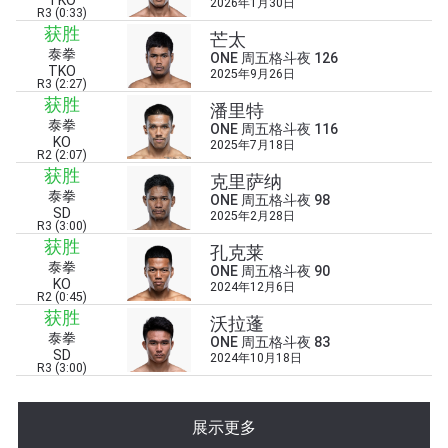
TKO
2026年1月30日
R3 (0:33)
获胜
芒太
泰拳
ONE 周五格斗夜 126
TKO
2025年9月26日
R3 (2:27)
获胜
潘里特
泰拳
ONE 周五格斗夜 116
KO
2025年7月18日
R2 (2:07)
获胜
克里萨纳
浏览了解更多
泰拳
ONE 周五格斗夜 98
SD
在任何地域观看ONE冠军赛，现在注册获得权限了
2025年2月28日
R3 (3:00)
解最新资讯、解锁特别福利以及优先机遇获得直播
获胜
孔克莱
场次的最佳座位！
泰拳
ONE 周五格斗夜 90
邮箱
KO
2024年12月6日
对手
R2 (0:45)
获胜
沃拉蓬
泰拳
ONE 周五格斗夜 83
赛事
名字
SD
2024年10月18日
R3 (3:00)
查看集锦
展示更多