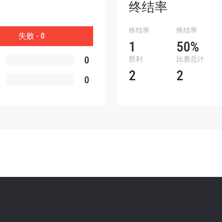
查看集锦
终结率
订阅
终结率
终结率
失败 - 0
表格签署弹出免责声明，即表示您同意我们的隐私政策，
1
50%
集、使用和披露您的信息。您可以随时取消订阅这些信息
0
胜利
比赛总计
2
2
0