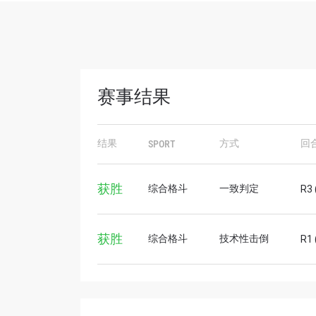
赛事结果
结果
方式
回
SPORT
浏览
在任何
获胜
综合格斗
一致判定
R3 
福利以
邮箱
获胜
综合格斗
技术性击倒
R1 
名字