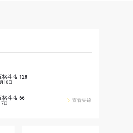
五格斗夜 128
解锁特别
0月10日
五格斗夜 66
查看集锦
月7日