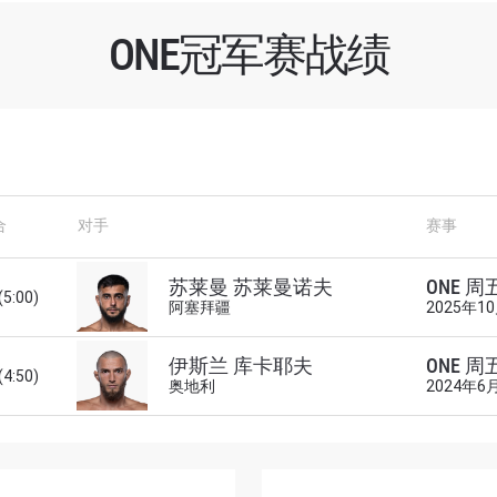
ONE冠军赛战绩
合
对手
赛事
了解更多
苏莱曼 苏莱曼诺夫
ONE 周
地域观看ONE冠军赛，现在注册获得权限了解最新资讯、
(5:00)
阿塞拜疆
2025年1
及优先机遇获得直播场次的最佳座位！
对手
伊斯兰 库卡耶夫
ONE 周
(4:50)
奥地利
2024年6
赛事