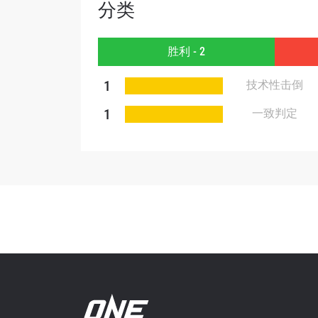
分类
胜利 - 2
提交此
1
技术性击倒
1
一致判定