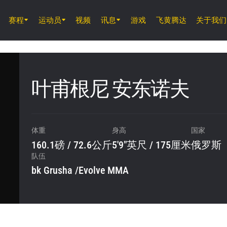
赛程
运动员
视频
讯息
游戏
飞黄腾达
关于我们
8月8日 (周六)
ONE 武士系列赛 2
叶甫根尼 安东诺夫
8月14日 (周五) 11時30分 UTC
仑披尼竞技场, 曼谷
体重
身高
国家
ONE 周五格斗夜 166
160.1磅 / 72.6公斤
5'9"英尺 / 175厘米
俄罗斯
队伍
bk Grusha /Evolve MMA