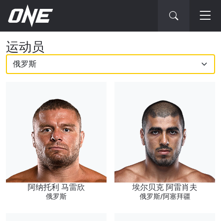
ONE
运动员
冠
军
赛
选
手
阿纳托利 马雷欣
埃尔贝克 阿雷肖夫
俄罗斯
俄罗斯/阿塞拜疆