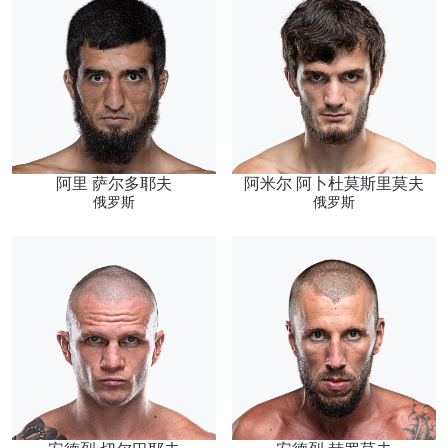
在任何地域观看ONE冠军赛，现在注册获得权限了
解最新资讯、解锁特别福利以及优先机遇获得直播
场次的最佳座位！
邮箱
对手
赛事
名字
阿里 萨尔多耶夫
阿米尔 阿卜杜莫斯里莫夫
俄罗斯
俄罗斯
查看集锦
订阅
提交此表格签署弹出免责声明，即表示您同意我们
的隐私政策，我们将收集、使用和披露您的信息。
您可以随时取消订阅这些信息。