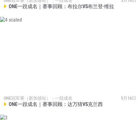
ONE冠军赛（新加坡站）：一跤成名
5月16日
ONE一跤成名｜赛事回顾：布拉尔VS布兰登·维拉
浏览了解更多
在任何地域观看ONE冠军赛，现在注册获得权限了
解最新资讯、解锁特别福利以及优先机遇获得直播
ONE冠军赛（新加坡站）：一跤成名
5月16日
场次的最佳座位！
ONE一跤成名｜赛事回顾：达万猜VS克兰西
邮箱
对手
赛事
名字