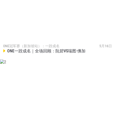
查看集锦
订阅
提交此表格签署弹出免责声明，即表示您同意我们
的隐私政策，我们将收集、使用和披露您的信息。
您可以随时取消订阅这些信息。
ONE冠军赛（新加坡站）：一跤成名
5月16日
ONE一跤成名｜全场回顾：阮碧VS瑞图·佛加