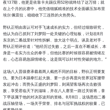
夜137期，他更是依靠卡夫踢仅用52秒就终结了达万猜；就
在上个月的比赛中，他凭借细腻精准的技术全面碾压加布里
埃尔·佩雷拉，稳稳收下三连胜的火热势头。
野杁正明由衷认可对手飞速成长的实力，但经过细致研究，
他认为自己抓到了刘梦阳一处关键的心理短板，计划在8月
东京的二番战里针对性拆解、放大这个弱点。谈及老对手，
野杁正明评价道：“他经历过失败，之后一直在不断成长，本
身是一名实力出众的拳手，但他比赛的时候很容易被情绪左
右，心态容易急躁情绪化，这是我可以针对性突破的地方。”
这场八人晋级赛承载着两人截然不同的目标，野杁正明要复
仇、要为日本踢拳扛起大旗、要一步步再度向世界冠军腰带
发起冲击；而势头正盛的刘梦阳，则渴望客场再次击败强
敌，享受君临天下的滋味，并在八人赛里一路过关斩将，拿
下早该属于他的对决苏波邦的资格。8月8日，这场恩怨二番
战压轴登场，一场关乎荣誉、排名与冠军挑战权的较量，已
然蓄势待发。