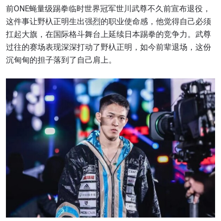
前ONE蝇量级踢拳临时世界冠军世川武尊不久前宣布退役，
这件事让野杁正明生出强烈的职业使命感，他觉得自己必须
扛起大旗，在国际格斗舞台上延续日本踢拳的竞争力。武尊
过往的赛场表现深深打动了野杁正明，如今前辈退场，这份
沉甸甸的担子落到了自己肩上。