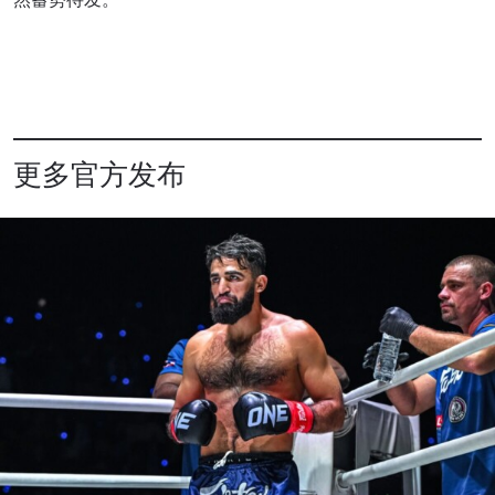
浏览了解更多
在任何地域观看ONE冠军赛，现在注册获得权限了
解最新资讯、解锁特别福利以及优先机遇获得直播
场次的最佳座位！
更多官方发布
邮箱
对手
赛事
名字
查看集锦
订阅
提交此表格签署弹出免责声明，即表示您同意我们
的隐私政策，我们将收集、使用和披露您的信息。
您可以随时取消订阅这些信息。