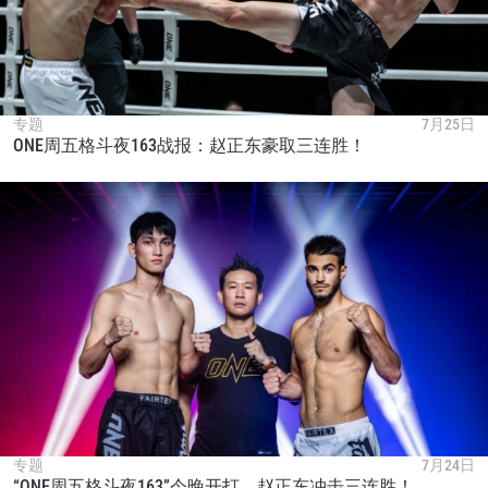
专题
7月25日
ONE周五格斗夜163战报：赵正东豪取三连胜！
专题
7月24日
“ONE周五格斗夜163”今晚开打，赵正东冲击三连胜！