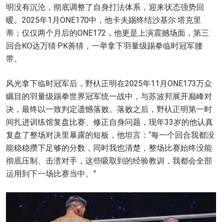
明没有沉沦，彻底调整了自身打法体系，迎来状态强势回
暖。2025年1月ONE170中，他卡夫踢终结沙基尔·塔克里
蒂；仅仅两个月后的ONE172，他更是上演震撼场面，第三
回合KO达万猜·PK善猜，一举拿下羽量级踢拳临时冠军腰
带。
风光拿下临时冠军后，野杁正明在2025年11月ONE173万众
瞩目的羽量级踢拳世界冠军统一战中，与苏波邦展开巅峰对
决，最终以一致判定遗憾落败。落败之后，野杁正明第一时
间扎进训练馆复盘比赛、修正自身问题，现年33岁的他认真
复盘了整场对决里暴露的短板，他坦言：“每一个回合我都没
能稳稳攒下足够的分数，同时我也清楚，整场比赛始终没能
彻底压制、击溃对手，这些吸取到的经验教训，我都会全部
运用到下一场比赛当中。”