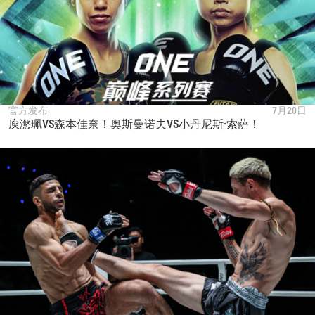
官方发布
7月20日
庾滺珮VS森本佳奈！奥斯曼诺夫VS小丹尼斯·索萨！