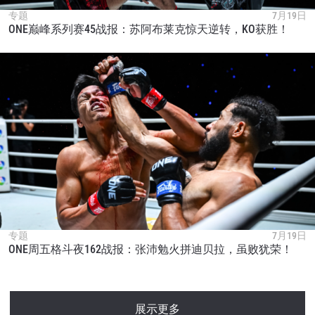
专题
7月19日
ONE巅峰系列赛45战报：苏阿布莱克惊天逆转，KO获胜！
专题
7月19日
ONE周五格斗夜162战报：张沛勉火拼迪贝拉，虽败犹荣！
展示更多