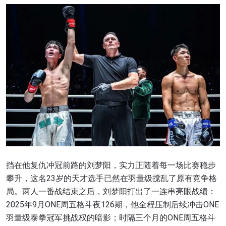
挡在他复仇冲冠前路的刘梦阳，实力正随着每一场比赛稳步
攀升，这名23岁的天才选手已然在羽量级搅乱了原有竞争格
局。两人一番战结束之后，刘梦阳打出了一连串亮眼战绩：
2025年9月ONE周五格斗夜126期，他全程压制后续冲击ONE
羽量级泰拳冠军挑战权的暗影；时隔三个月的ONE周五格斗