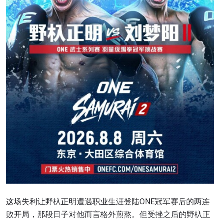
这场失利让野杁正明遭遇职业生涯登陆ONE冠军赛后的两连
败开局，那段日子对他而言格外煎熬。但受挫之后的野杁正