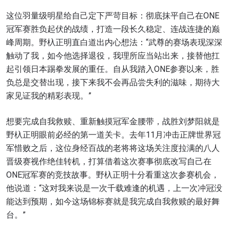
这位羽量级明星给自己定下严苛目标：彻底抹平自己在ONE
冠军赛胜负起伏的战绩，打造一段长久稳定、连战连捷的巅
峰周期。野杁正明直白道出内心想法：“武尊的赛场表现深深
触动了我，如今他选择退役，我理所应当站出来，接替他扛
起引领日本踢拳发展的重任。自从我踏入ONE参赛以来，胜
负总是交替出现，接下来我不会再品尝失利的滋味，期待大
家见证我的精彩表现。”
想要完成自我救赎、重新触摸冠军金腰带，战胜刘梦阳就是
野杁正明眼前必经的第一道关卡。去年11月冲击正牌世界冠
军惜败之后，这位身经百战的老将将这场关注度拉满的八人
晋级赛视作绝佳转机，打算借着这次赛事彻底改写自己在
ONE冠军赛的竞技故事。野杁正明十分看重这次参赛机会，
他说道：“这对我来说是一次千载难逢的机遇，上一次冲冠没
能达到预期，如今这场锦标赛就是我完成自我救赎的最好舞
台。”