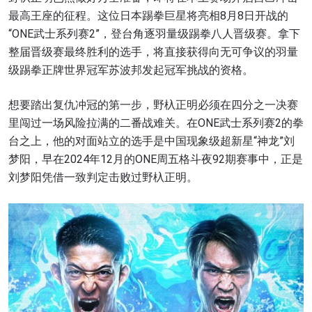
最高王座的征程。这位日本踢拳巨星将亮相8月8日开战的
“ONE武士系列赛2”，登台角逐羽量级踢拳八人晋级赛。拿下
整届晋级赛最终胜利的选手，将直接获得向无可争议的羽量
级踢拳正牌世界冠军苏波邦发起冠军挑战的资格。
想要踏出复仇冲冠的第一步，野杁正明必须在四分之一决赛
里闯过一场风险拉满的二番战难关。在ONE武士系列赛2的拳
台之上，他的对面站立的选手是中国现象级超新星“神龙”刘
梦阳，早在2024年12月的ONE周五格斗夜92期赛事中，正是
刘梦阳凭借一致判定击败过野杁正明。