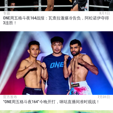
专题
8月1日
ONE周五格斗夜164战报：瓦查拉蓬爆冷告负，阿松诺伊夺得
3连胜！
官方发布
7月31日
“ONE周五格斗夜164”今晚开打，咪咕直播间准时观战！