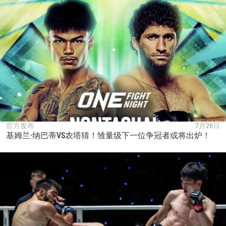
官方发布
7月26日
基姆兰·纳巴蒂VS农塔猜！雏量级下一位争冠者或将出炉！