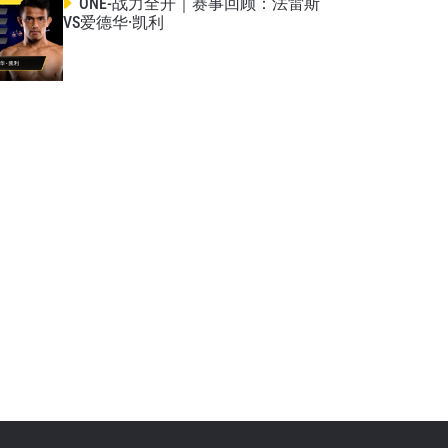
ONE-战力全开｜赛事回顾：法雷斯
VS爱德华·凯利
解锁特别
我们将收
。