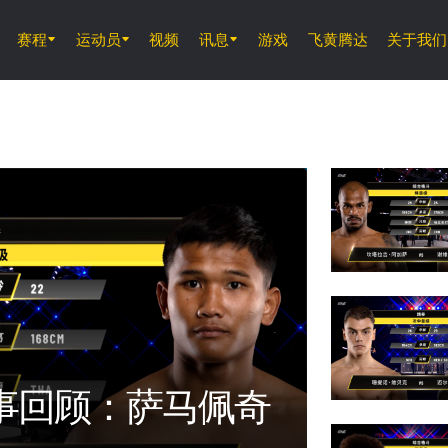
赛程
运动员
视频
讯息
游戏
飞黄腾达
关于我们
8月14日 (周五) 11時30分 UTC
仑披尼竞技场, 曼谷
ONE 周五格斗夜 166
8月15日 (周六) 01時00分 UTC
仑披尼竞技场, 曼谷
ONE 巅峰系列赛 46
赛事回顾：萨马佩奇