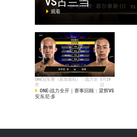
VS古兰当
浏览
观看
在任何
福利以
邮箱
名字
ONE冠军赛（新加坡站）：战力全
5月29
开
日
ONE-战力全开｜赛事回顾：梁辉VS
安东尼·多
提交此