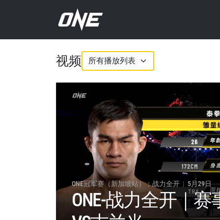
ONE
视频
冠
军
赛
视
频
ONE冠军赛（新加坡站）：战力全开
5月29日
ONE-战力全开｜