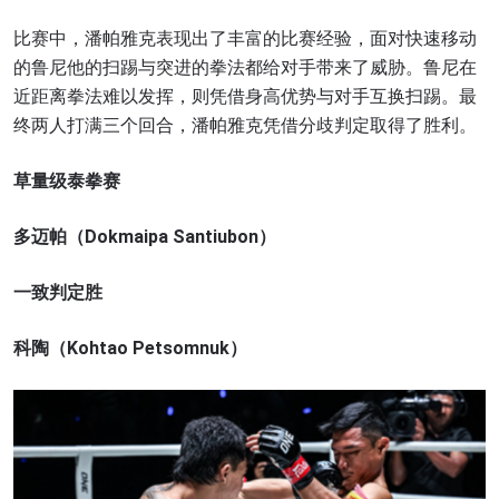
比赛中，潘帕雅克表现出了丰富的比赛经验，面对快速移动
的鲁尼他的扫踢与突进的拳法都给对手带来了威胁。鲁尼在
近距离拳法难以发挥，则凭借身高优势与对手互换扫踢。最
终两人打满三个回合，潘帕雅克凭借分歧判定取得了胜利。
草量级泰拳赛
多迈帕（Dokmaipa Santiubon）
一致判定胜
科陶（Kohtao Petsomnuk）