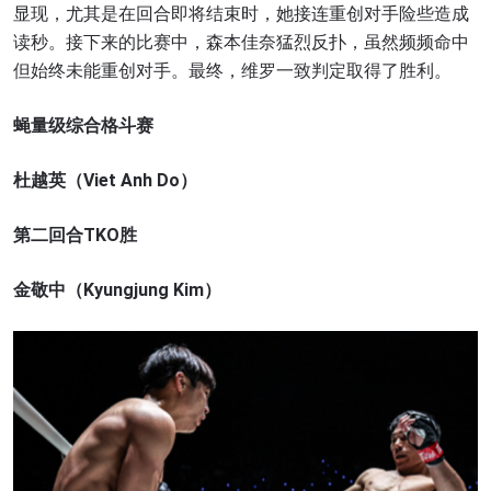
显现，尤其是在回合即将结束时，她接连重创对手险些造成
读秒。接下来的比赛中，森本佳奈猛烈反扑，虽然频频命中
但始终未能重创对手。最终，维罗一致判定取得了胜利。
蝇量级综合格斗赛
杜越英（Viet Anh Do）
第二回合TKO胜
金敬中（Kyungjung Kim）