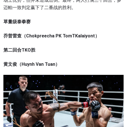
场上优势，但并未造成击倒。最终，两人打满三个回合，多
迈帕一致判定赢下了二番战的胜利。
草量级泰拳赛
乔普雷查（Chokpreecha PK TomTKalaiyont）
第二回合TKO胜
黄文俊（Huynh Van Tuan）