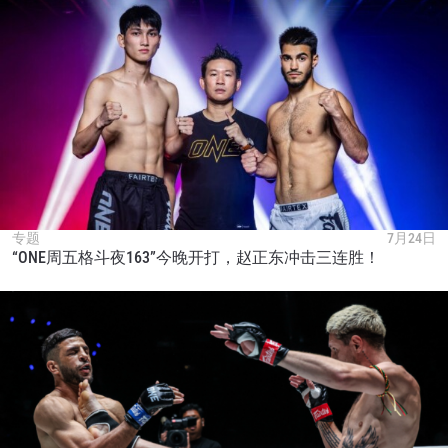
专题
7月24日
“ONE周五格斗夜163”今晚开打，赵正东冲击三连胜！