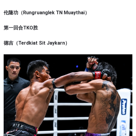
伦隆功（Rungruanglek TN Muaythai）
第一回合TKO胜
德吉（Terdkiat Sit Jaykarn）