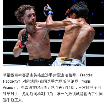
草量级泰拳赛是由英格兰选手弗雷迪·哈格蒂（Freddie
Haggerty）对阵法国/泰国选手尤尼斯·阿纳尼（Yonis
Anane）。弗雷迪在ONE周五格斗夜3胜1负，三次胜利全部
终结对手。尤尼斯同样3胜1负，唯一的败绩就是输给了中国
选手赵正东。