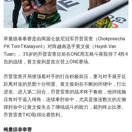
草量级泰拳赛是由两届仑披尼冠军乔普雷查（Chokpreecha
PK TomTKalaiyont）对阵越南选手黄文俊（Huynh Van
Tuan）。35岁的乔普雷查目前在ONE周五格斗夜取得了4胜4
负的战绩，黄文俊则是首次登上ONE赛场。
乔普雷查开局便顶着对手的打击积极前压，要与对手展开近
距离对攻的意图十分明显。黄文俊则在不断的环绕中，打出
进攻。进入第二回合，乔普雷查的战术终于奏效，他持续施
压将对手逼入绳角，连续拳肘命中，尤其是接连数次的左侧
摆肘命中让黄文俊失去了继续战斗的能力，裁判终止比赛。
乔普雷查TKO取得比赛胜利。
蝇量级泰拳赛