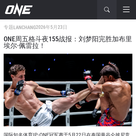
专题
2026年5月23日
LANCHANG
ONE周五格斗夜155战报：刘梦阳完胜加布里
埃尔·佩雷拉！
国际知名体育IP-ONE冠军赛于5月22日在泰国曼谷仑披尼竞