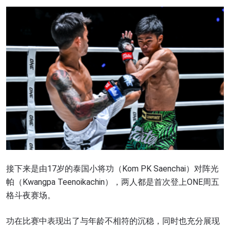
接下来是由17岁的泰国小将功（Kom PK Saenchai）对阵光
帕（Kwangpa Teenoikachin），两人都是首次登上ONE周五
格斗夜赛场。
功在比赛中表现出了与年龄不相符的沉稳，同时也充分展现