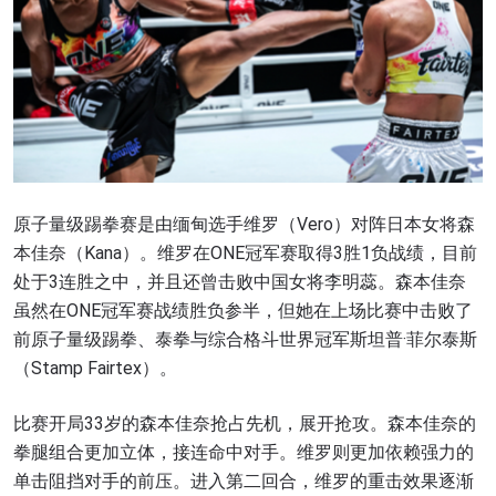
原子量级踢拳赛是由缅甸选手维罗（Vero）对阵日本女将森
本佳奈（Kana）。维罗在ONE冠军赛取得3胜1负战绩，目前
处于3连胜之中，并且还曾击败中国女将李明蕊。森本佳奈
虽然在ONE冠军赛战绩胜负参半，但她在上场比赛中击败了
前原子量级踢拳、泰拳与综合格斗世界冠军斯坦普·菲尔泰斯
（Stamp Fairtex）。
比赛开局33岁的森本佳奈抢占先机，展开抢攻。森本佳奈的
拳腿组合更加立体，接连命中对手。维罗则更加依赖强力的
单击阻挡对手的前压。进入第二回合，维罗的重击效果逐渐