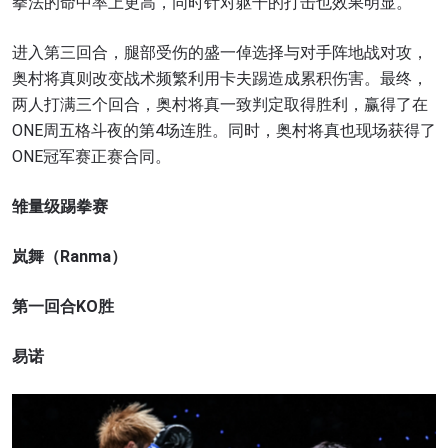
拳法的命中率上更高，同时针对躯干的打击也效果明显。
进入第三回合，腿部受伤的盛一倬选择与对手阵地战对攻，
奥村将真则改变战术频繁利用卡夫踢造成累积伤害。最终，
两人打满三个回合，奥村将真一致判定取得胜利，赢得了在
ONE周五格斗夜的第4场连胜。同时，奥村将真也现场获得了
ONE冠军赛正赛合同。
雏量级踢拳赛
岚舞（Ranma）
第一回合KO胜
易诺