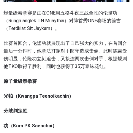
蝇量级泰拳赛是由在ONE周五格斗夜三战全胜的伦隆功
（Rungruanglek TN Muaythai）对阵首秀ONE赛场的德吉
（Terdkiat Sit Jaykarn）。
比赛首回合，伦隆功就展现出了自己强大的实力，在首回合
最后一分钟时，他拳法打穿对手防守造成击倒。此时德吉受
伤明显，伦隆功立刻追击，又接连两次击倒对手，根据规则
他TKO取得了胜利，同时也获得了35万泰铢花红。
原子量级泰拳赛
光帕（Kwangpa Teenoikachin）
分歧判定胜
功（Kom PK Saenchai）