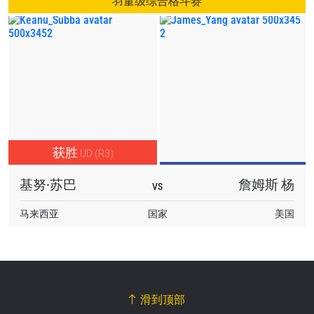
羽量级综合格斗赛
获胜
UD (R3)
基努·苏巴
詹姆斯 杨
VS
马来西亚
国家
美国
滑到顶部