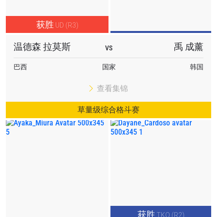
获胜
UD (R3)
温德森 拉莫斯
禹 成薰
VS
巴西
国家
韩国
查看集锦
草量级综合格斗赛
获胜
TKO (R2)