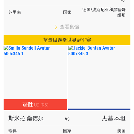
德国/波斯尼亚和黑塞哥
苏里南
国家
维那
查看集锦
草量级泰拳世界冠军赛
获胜
UD (R5)
斯米拉 桑德尔
杰基 本坦
VS
瑞典
国家
美国