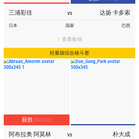
三浦彩佳
达扬 卡多索
VS
日本
国家
巴西
查看集锦
轻量级综合格斗赛
获胜
TKO (R2)
阿布拉奥 阿莫林
朴大成
VS