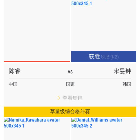
获胜
SUB (R2)
陈睿
宋旻钟
VS
中国
国家
韩国
查看集锦
草量级综合格斗赛