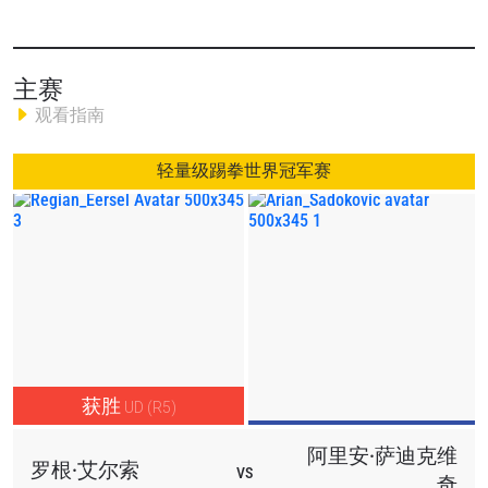
除此之外，当晚还有更多炸裂赛事值得期待。草量级排名第
一选手博康·马松扬迎战排名第二的贾里德·布鲁克斯，争夺下
主赛
一个ONE草量级世界冠军挑战权。而巴西柔术传奇人物“布查
观看指南
查” 马库斯·阿尔梅达将在一场重量级综合格斗对决中正面迎
战身材魁梧的塞内加尔明星“摔跤狂人” 欧玛·凯恩。
轻量级踢拳世界冠军赛
标记您的日历，把watch.onefc.com放进书签，并立即下载
ONE Super App！
获胜
UD (R5)
阿里安·萨迪克维
罗根·艾尔索
VS
奇