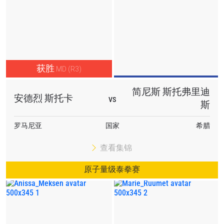
获胜
MD (R3)
简尼斯 斯托弗里迪
安德烈 斯托卡
VS
斯
罗马尼亚
国家
希腊
查看集锦
原子量级泰拳赛