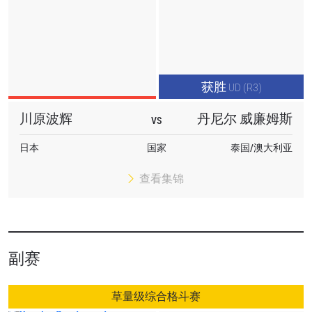
获胜
UD (R3)
川原波辉
丹尼尔 威廉姆斯
VS
日本
国家
泰国/澳大利亚
查看集锦
副赛
草量级综合格斗赛
浏览了解更多