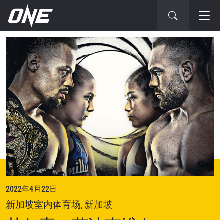
下
一
场
赛
事
2022年4月22日
新加坡室内体育场, 新加坡