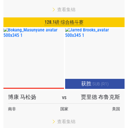
查看集锦
128.1磅 综合格斗赛
获胜
SUB (R1)
博康 马松扬
贾里德 布鲁克斯
VS
南非
国家
美国
查看集锦