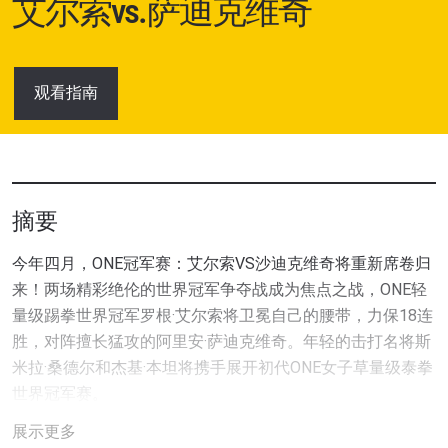
艾尔索vs.萨迪克维奇
观看指南
摘要
今年四月，ONE冠军赛：艾尔索VS沙迪克维奇将重新席卷归
来！两场精彩绝伦的世界冠军争夺战成为焦点之战，ONE轻
量级踢拳世界冠军罗根·艾尔索将卫冕自己的腰带，力保18连
胜，对阵擅长猛攻的阿里安·萨迪克维奇。年轻的击打名将斯
米拉·桑德尔和杰基·本坦将携手展开初代ONE女子草量级泰拳
世界冠军赛。
展示更多