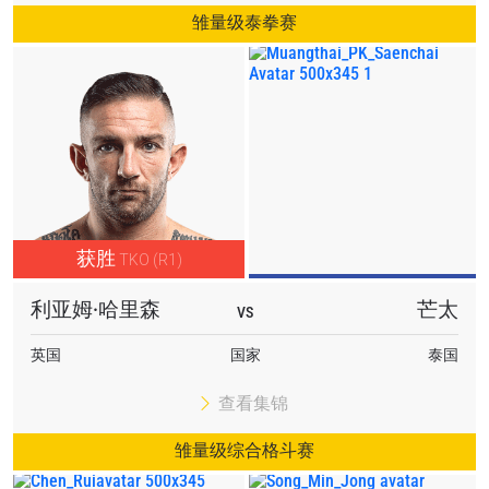
雏量级泰拳赛
获胜
TKO (R1)
利亚姆·哈里森
芒太
VS
英国
国家
泰国
查看集锦
雏量级综合格斗赛