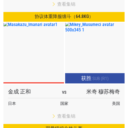
查看集锦
协议体重降服缠斗（64.8KG）
获胜
SUB (R1)
金成 正和
米奇 穆苏梅奇
VS
日本
国家
美国
查看集锦