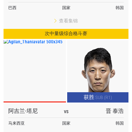
巴西
国家
韩国
查看集锦
次中量级综合格斗赛
获胜
SUB (R1)
阿吉兰·塔尼
晋 泰浩
VS
马来西亚
国家
韩国