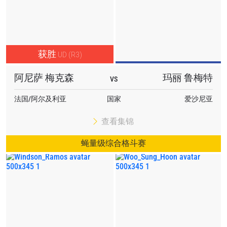
获胜
UD (R3)
阿尼萨 梅克森
玛丽 鲁梅特
VS
法国/阿尔及利亚
国家
爱沙尼亚
查看集锦
蝇量级综合格斗赛