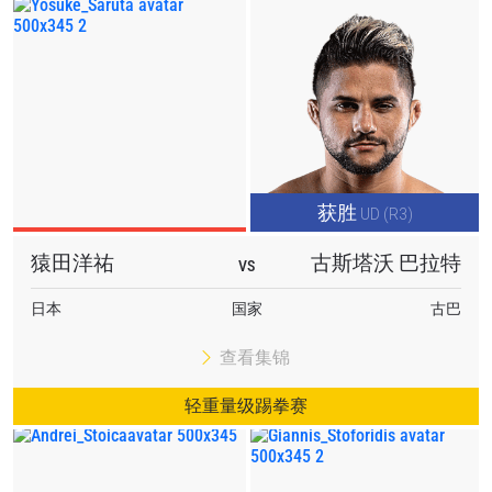
在任何地域观看ONE冠军赛，现在注册获得权限了
解最新资讯、解锁特别福利以及优先机遇获得直播
场次的最佳座位！
邮箱
对手
赛事
名字
获胜
UD (R3)
查看集锦
猿田洋祐
古斯塔沃 巴拉特
VS
订阅
日本
国家
古巴
提交此表格签署弹出免责声明，即表示您同意我们
的隐私政策，我们将收集、使用和披露您的信息。
查看集锦
您可以随时取消订阅这些信息。
轻重量级踢拳赛