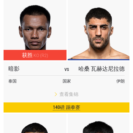
在任何地域观看ONE冠军赛，现在注册获得权限了
解最新资讯、解锁特别福利以及优先机遇获得直播
场次的最佳座位！
邮箱
对手
赛事
名字
获胜
KO (R2)
查看集锦
暗影
哈桑 瓦赫达尼拉德
VS
订阅
泰国
国家
伊朗
提交此表格签署弹出免责声明，即表示您同意我们
的隐私政策，我们将收集、使用和披露您的信息。
查看集锦
您可以随时取消订阅这些信息。
140磅 踢拳赛