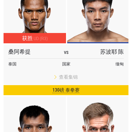
获胜
UD (R3)
桑阿希提
苏波耶 陈
VS
泰国
国家
缅甸
查看集锦
130磅 泰拳赛