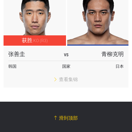
获胜
KO (R3)
张善圭
青柳克明
VS
韩国
国家
日本
查看集锦
滑到顶部