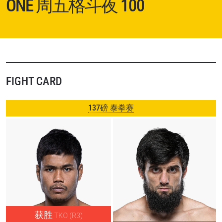
ONE 周五格斗夜 100
FIGHT CARD
137磅 泰拳赛
获胜
TKO (R3)