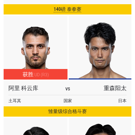
140磅 泰拳赛
获胜
UD (R3)
阿里 科云库
重森阳太
VS
土耳其
国家
日本
雏量级综合格斗赛