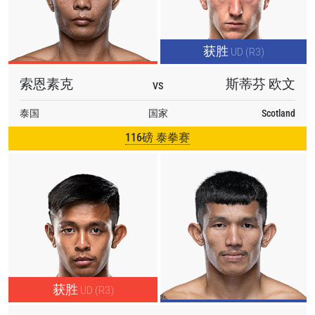
获胜
UD (R3)
索恩素克
斯蒂芬 欧文
VS
泰国
国家
Scotland
116磅 泰拳赛
获胜
UD (R3)