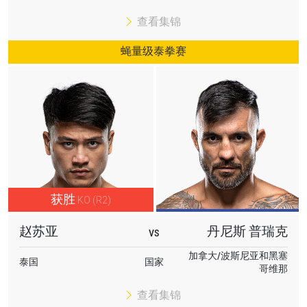
查看集锦
蝇量级泰拳赛
获胜
KO (R2)
赵苏亚
丹尼斯 普瑞克
VS
加拿大/波斯尼亚和黑塞
泰国
国家
哥维那
查看集锦