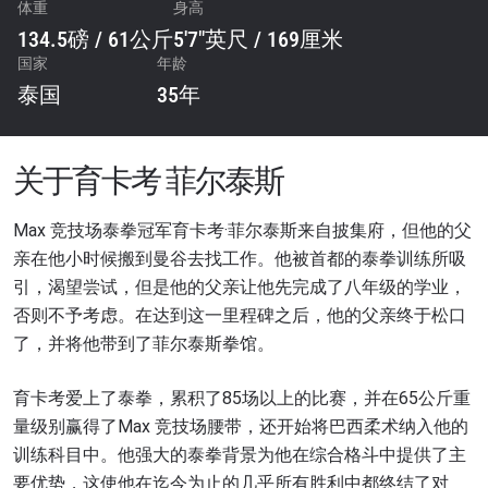
体重
身高
134.5磅 / 61公斤
5'7"英尺 / 169厘米
国家
年龄
泰国
35年
关于育卡考 菲尔泰斯
Max 竞技场泰拳冠军育卡考·菲尔泰斯来自披集府，但他的父
亲在他小时候搬到曼谷去找工作。他被首都的泰拳训练所吸
引，渴望尝试，但是他的父亲让他先完成了八年级的学业，
否则不予考虑。在达到这一里程碑之后，他的父亲终于松口
了，并将他带到了菲尔泰斯拳馆。
育卡考爱上了泰拳，累积了85场以上的比赛，并在65公斤重
量级别赢得了Max 竞技场腰带，还开始将巴西柔术纳入他的
训练科目中。他强大的泰拳背景为他在综合格斗中提供了主
要优势，这使他在迄今为止的几乎所有胜利中都终结了对