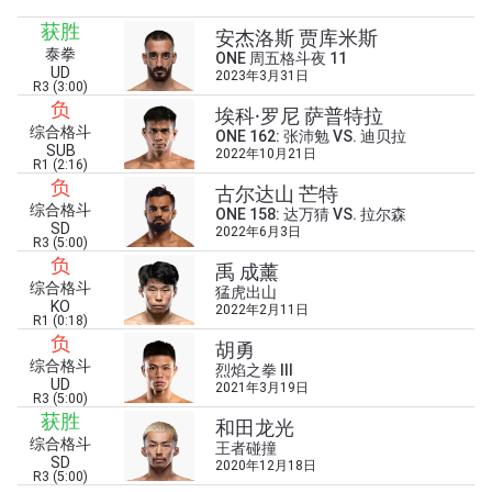
浏览了解更多
获胜
安杰洛斯 贾库米斯
在任何地域观看ONE冠军赛，现在注册获得权限了
泰拳
ONE 周五格斗夜 11
解最新资讯、解锁特别福利以及优先机遇获得直播
UD
2023年3月31日
R3 (3:00)
场次的最佳座位！
负
埃科·罗尼 萨普特拉
邮箱
对手
综合格斗
ONE 162: 张沛勉 VS. 迪贝拉
SUB
2022年10月21日
R1 (2:16)
负
赛事
古尔达山 芒特
名字
综合格斗
ONE 158: 达万猜 VS. 拉尔森
SD
2022年6月3日
R3 (5:00)
负
禹 成薰
查看集锦
综合格斗
猛虎出山
KO
订阅
2022年2月11日
R1 (0:18)
负
胡勇
提交此表格签署弹出免责声明，即表示您同意我们
综合格斗
烈焰之拳 III
的隐私政策，我们将收集、使用和披露您的信息。
UD
2021年3月19日
您可以随时取消订阅这些信息。
R3 (5:00)
获胜
和田龙光
综合格斗
王者碰撞
SD
2020年12月18日
R3 (5:00)