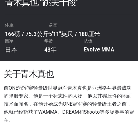
青木真也 “跳关十段”
体重
身高
166磅 / 75.3公斤
5'11"英尺 / 180厘米
国家
年龄
队伍
Evolve MMA
日本
43年
关于青木真也
前ONE冠军赛轻量级世界冠军青木真也是亚洲格斗界最成功
的降服专家。他是一个标志性的人物，他以其碾压性的地面
技术而闻名，在他开始成为ONE冠军赛的轻量级王者之前，
他就已经斩获了WAMMA、DREAM和Shooto等多场赛事的冠
军。