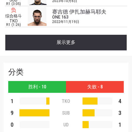
SUB
2023年10月6日
R1 (3:05)
负
赛吉德 伊扎加赫马耶夫
综合格斗
ONE 163
TKO
2022年11月19日
R1 (1:26)
展示更多
分类
胜利 - 10
失败 - 8
1
4
TKO
9
3
SUB
0
1
UD