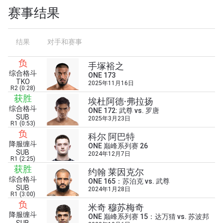
赛事结果
浏览了解更多
在任何地域观看ONE冠军赛，现在注册获得权限了
解最新资讯、解锁特别福利以及优先机遇获得直播
结果
对手和赛事
场次的最佳座位！
邮箱
负
对手
手塚裕之
综合格斗
ONE 173
TKO
2025年11月16日
R2 (0:28)
赛事
名字
获胜
埃杜阿德·弗拉扬
综合格斗
ONE 172: 武尊 vs. 罗唐
SUB
2025年3月23日
R1 (0:53)
查看集锦
负
科尔 阿巴特
订阅
降服缠斗
ONE 巅峰系列赛 26
SUB
2024年12月7日
R1 (2:25)
提交此表格签署弹出免责声明，即表示您同意我们
获胜
约翰 莱因克尔
的隐私政策，我们将收集、使用和披露您的信息。
综合格斗
ONE 165：苏泊克 vs. 武尊
您可以随时取消订阅这些信息。
SUB
2024年1月28日
R1 (3:00)
负
米奇 穆苏梅奇
降服缠斗
ONE 巅峰系列赛 15：达万猜 vs. 苏波邦