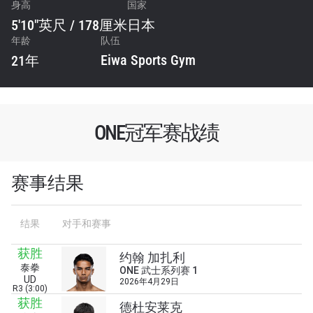
身高
国家
5'10"英尺 / 178厘米
日本
年龄
队伍
Eiwa Sports Gym
21年
ONE冠军赛战绩
赛事结果
结果
对手和赛事
获胜
约翰 加扎利
泰拳
ONE 武士系列赛 1
UD
2026年4月29日
R3 (3:00)
获胜
德杜安莱克