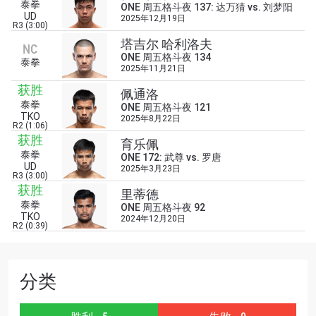
泰拳
ONE 周五格斗夜 137: 达万猜 vs. 刘梦阳
UD
2025年12月19日
R3 (3:00)
塔吉尔 哈利洛夫
NC
浏览了解更多
ONE 周五格斗夜 134
泰拳
2025年11月21日
在任何地域观看ONE冠军赛，现在注册获得权限了
获胜
佩通洛
解最新资讯、解锁特别福利以及优先机遇获得直播
泰拳
ONE 周五格斗夜 121
场次的最佳座位！
TKO
2025年8月22日
邮箱
R2 (1:06)
对手
获胜
育乐佩
泰拳
ONE 172: 武尊 vs. 罗唐
UD
赛事
2025年3月23日
R3 (3:00)
名字
获胜
里蒂德
泰拳
ONE 周五格斗夜 92
TKO
2024年12月20日
查看集锦
R2 (0:39)
订阅
提交此表格签署弹出免责声明，即表示您同意我们
分类
的隐私政策，我们将收集、使用和披露您的信息。
您可以随时取消订阅这些信息。