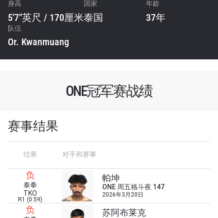
身高
国家
年龄
5'7"英尺 / 170厘米
泰国
37年
队伍
Or. Kwanmuang
ONE冠军赛战绩
赛事结果
结果
对手和赛事
负
帕坤
泰拳
ONE 周五格斗夜 147
TKO
2026年3月20日
R1 (0:59)
负
苏阿布莱克