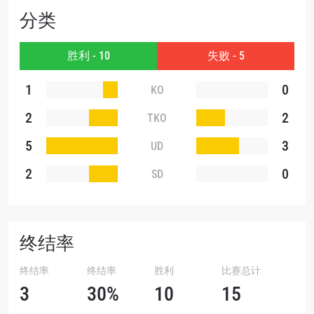
提交此表格签署弹出免责声明，即表示您同意我们
分类
的隐私政策，我们将收集、使用和披露您的信息。
您可以随时取消订阅这些信息。
胜利 - 10
失败 - 5
1
0
KO
2
2
TKO
5
3
UD
2
0
SD
终结率
终结率
终结率
胜利
比赛总计
3
30%
10
15