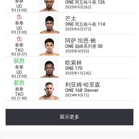
泰拳
ONE 周五格斗夜 126
UD
2025年9月26日
R3 (3:00)
负
芒太
泰拳
ONE 周五格斗夜 114
UD
2025年6月27日
R3 (3:00)
负
阿萨 坦恩·鲍
泰拳
ONE 巅峰系列赛 30
浏览了解更多
TKO
2025年4月5日
R3 (0:37)
在任何地域观看ONE冠军赛，现在注册获得权限了
获胜
欧索林
解最新资讯、解锁特别福利以及优先机遇获得直播
泰拳
ONE 170
场次的最佳座位！
UD
2025年1月24日
R3 (3:00)
邮箱
获胜
对手
利亚姆·哈里森
泰拳
ONE 168: Denver
TKO
2024年9月7日
赛事
R2 (1:49)
名字
展示更多
查看集锦
订阅