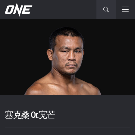
塞克桑 Or.宽芒