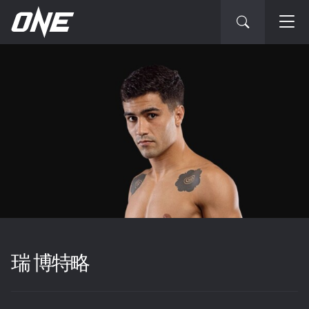
瑞 博特略