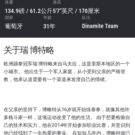
体重
身高
134.9磅 / 61.2公斤
5'7"英尺 / 170厘米
国家
年龄
队伍
Dinamite Team
葡萄牙
31年
关于瑞 博特略
欧洲踢拳冠军瑞·博特略来自马夫拉，这是里斯本地区的一个
小城市。 他出生于一个军人家庭，从小受到父亲的严格管
教，他承认道需要有一个渠道来发泄自己的情绪。
在父亲的坚持下，博略特从16岁就开始练泰拳，就像其他许
多格斗家一样，这项运动改变了他的生活。 由于想要检验自
己的技术和实力，他在2014年开始参加职业比赛，并意识到
他已经找到了一生热爱的事业。 在短短几年内，博略特就已