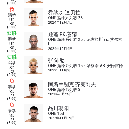
在任何地域观看ONE冠军赛，现在注册获得权限了
(3:00)
解最新资讯、解锁特别福利以及优先机遇获得直播
负
乔纳森 迪贝拉
场次的最佳座位！
踢拳
ONE 巅峰系列赛 26
邮箱
UD
对手
2024年12月7日
R3
(3:00)
获胜
通蓬 PK.善猜
赛事
泰拳
ONE 巅峰系列赛 25：尼古拉斯 vs. 艾尔索
名字
UD
II
R3
2024年10月4日
(3:00)
获胜
查看集锦
张 沛勉
踢拳
ONE 巅峰系列赛 16：哈格蒂 VS. 安德雷德
SD
订阅
2023年11月3日
R3
(3:00)
提交此表格签署弹出免责声明，即表示您同意我们
负
阿斯兰别克 齐克列夫
的隐私政策，我们将收集、使用和披露您的信息。
泰拳
ONE 巅峰系列赛 8
您可以随时取消订阅这些信息。
SD
2023年3月25日
R3
(3:00)
负
品川朝阳
泰拳
ONE 163
SD
2022年11月19日
R3
(3:00)