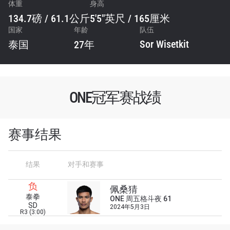
体重
身高
134.7磅 / 61.1公斤
5'5"英尺 / 165厘米
国家
年龄
队伍
Sor Wisetkit
泰国
27年
ONE冠军赛战绩
赛事结果
结果
对手和赛事
浏览了解更多
负
在任何地域观看ONE冠军赛，现在注册获得权限了
佩桑猜
解最新资讯、解锁特别福利以及优先机遇获得直播
泰拳
ONE 周五格斗夜 61
SD
场次的最佳座位！
2024年5月3日
R3 (3:00)
邮箱
对手