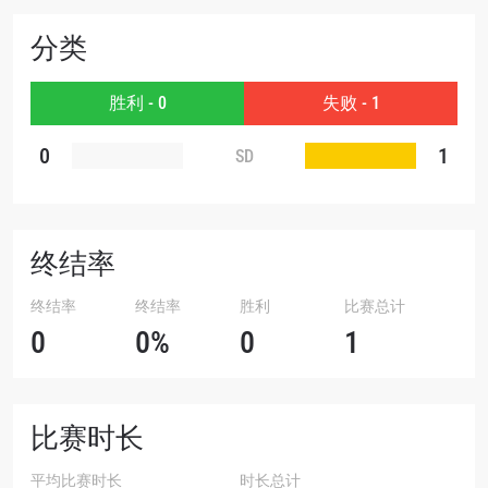
分类
赛事
名字
胜利 - 0
失败 - 1
查看集锦
0
1
SD
订阅
提交此表格签署弹出免责声明，即表示您同意我们
的隐私政策，我们将收集、使用和披露您的信息。
您可以随时取消订阅这些信息。
终结率
终结率
终结率
胜利
比赛总计
0
0%
0
1
比赛时长
平均比赛时长
时长总计