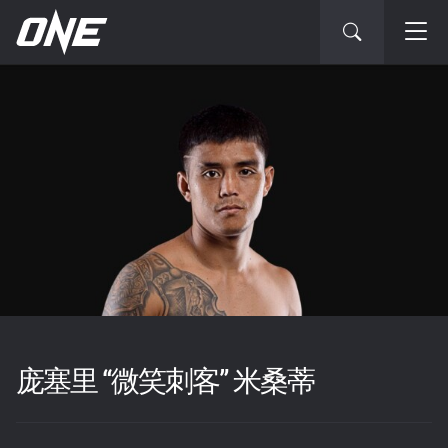
庞塞里 “微笑刺客” 米桑蒂