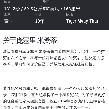
体重
身高
131.2磅 / 59.5公斤
5'6"英尺 / 168厘米
国家
年龄
队伍
Tiger Muay Thai
泰国
30年
关于庞塞里 米桑蒂
清迈泰拳冠军庞塞里·米桑蒂来自泰国东北部，出生于一个贫
穷的农民之家。在与一位邻居恶霸发生冲突后，他决定去练
泰拳，学习如何保护自己，并帮助家人减轻经济负担。
通过他的努力和天赋，他很快创造出一个令人印象深刻的记
录，72胜17负，甚至还赢得了一个泰拳冠军。为了寻求更好
的机会帮助家人摆脱贫困，他在2014年首次亮相职业综合格
斗赛，并迅速成为泰国最炙手可热的天才选手之一。