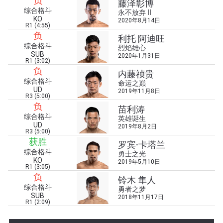
负
藤泽彰博
在任何地域观看ONE冠军赛，现在注册获得权限了
综合格斗
永不放弃 II
解最新资讯、解锁特别福利以及优先机遇获得直播
KO
2020年8月14日
场次的最佳座位！
R1 (4:55)
负
邮箱
利托 阿迪旺
对手
综合格斗
烈焰雄心
SUB
2020年1月31日
R1 (3:02)
赛事
负
内藤祯贵
名字
综合格斗
命运之巅
UD
2019年11月8日
R3 (5:00)
负
查看集锦
苗利涛
综合格斗
英雄诞生
订阅
UD
2019年8月2日
R3 (5:00)
获胜
提交此表格签署弹出免责声明，即表示您同意我们
罗宾·卡塔兰
综合格斗
的隐私政策，我们将收集、使用和披露您的信息。
勇士之光
KO
您可以随时取消订阅这些信息。
2019年5月10日
R1 (3:05)
负
铃木 隼人
综合格斗
勇者之梦
SUB
2018年11月17日
R1 (2:09)