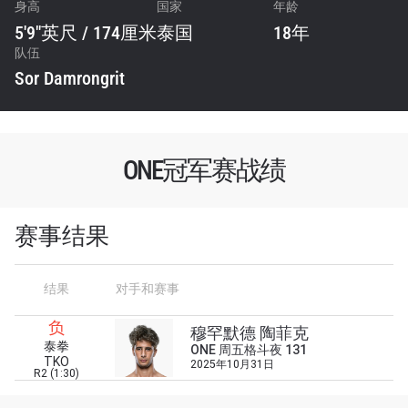
身高
国家
年龄
5'9"英尺 / 174厘米
泰国
18年
队伍
Sor Damrongrit
ONE冠军赛战绩
赛事结果
结果
对手和赛事
浏览了解更多
负
在任何地域观看ONE冠军赛，现在注册获得权限了
穆罕默德 陶菲克
泰拳
解最新资讯、解锁特别福利以及优先机遇获得直播
ONE 周五格斗夜 131
TKO
2025年10月31日
场次的最佳座位！
R2 (1:30)
邮箱
对手