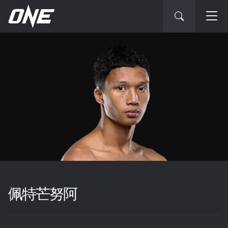
佩特芒努阿