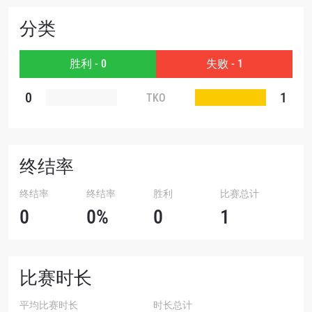
分类
赛事
名字
胜利 - 0
失败 - 1
查看集锦
0
1
TKO
订阅
提交此表格签署弹出免责声明，即表示您同意我们
的隐私政策，我们将收集、使用和披露您的信息。
您可以随时取消订阅这些信息。
终结率
终结率
终结率
胜利
比赛总计
0
0%
0
1
比赛时长
平均比赛时长
时长总计