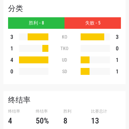
提交此表格签署弹出免责声明，即表示您同意我们
分类
的隐私政策，我们将收集、使用和披露您的信息。
您可以随时取消订阅这些信息。
胜利 - 8
失败 - 5
3
3
KO
1
0
TKO
4
1
UD
0
1
SD
终结率
终结率
终结率
胜利
比赛总计
4
50%
8
13