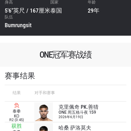
身高
国家
年龄
5'6"英尺 / 167厘米
泰国
29年
队伍
Bumrungsit
ONE冠军赛战绩
赛事结果
结果
对手和赛事
负
克里佩奇 PK.善猜
泰拳
ONE 周五格斗夜 159
KO
2026年6月19日
R2 (0:45)
获胜
哈桑 萨洛莫夫