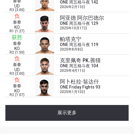
泰拳
ONE 周五格斗夜 142
UD
2026年2月13日
R3 (3:00)
负
阿亚德 阿尔巴德尔
泰拳
ONE 周五格斗夜 129
KO
2025年10月17日
R1 (1:27)
获胜
帕塔克宁
泰拳
ONE 周五格斗夜 119
浏览了解更多
KO
2025年8月8日
R2 (1:50)
在任何地域观看ONE冠军赛，现在注册获得权限了
负
克里佩奇 PK.善猜
解最新资讯、解锁特别福利以及优先机遇获得直播
泰拳
ONE 周五格斗夜 104
场次的最佳座位！
UD
2025年4月11日
R3 (3:00)
邮箱
负
对手
阿卜杜拉·翁达什
泰拳
ONE Friday Fights 93
KO
2025年1月10日
赛事
R2 (1:07)
名字
展示更多
查看集锦
订阅