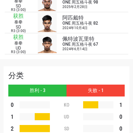
泰拳
ONE 周五格斗夜 98
SD
2025年2月28日
浏览了解更多
R3 (3:00)
获胜
阿匹戴特
在任何地域观看ONE冠军赛，现在注册获得权限了
泰拳
ONE 周五格斗夜 82
解最新资讯、解锁特别福利以及优先机遇获得直播
SD
2024年10月4日
场次的最佳座位！
R3 (3:00)
邮箱
获胜
佩特波瓦里特
对手
泰拳
ONE 周五格斗夜 67
UD
2024年6月14日
R3 (3:00)
赛事
名字
分类
查看集锦
订阅
胜利 - 3
失败 - 1
提交此表格签署弹出免责声明，即表示您同意我们
0
1
KO
的隐私政策，我们将收集、使用和披露您的信息。
您可以随时取消订阅这些信息。
1
0
UD
2
0
SD