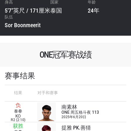
身高
国家
年龄
5'7"英尺 / 171厘米
泰国
24年
队伍
Sor Boonmeerit
ONE冠军赛战绩
赛事结果
结果
对手和赛事
负
南素林
泰拳
ONE 周五格斗夜 113
KO
2025年6月20日
R2 (2:10)
获胜
提雅 PK.善猜