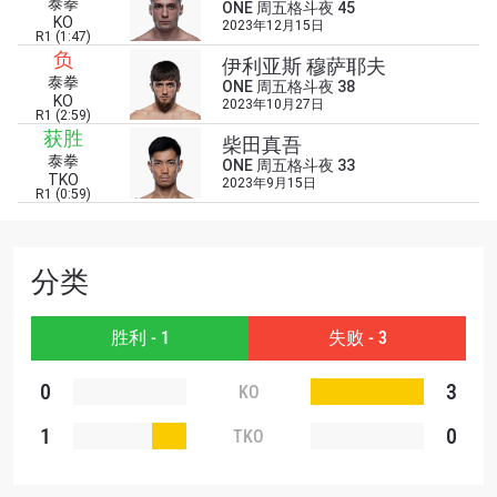
泰拳
浏览了解更多
ONE 周五格斗夜 45
KO
2023年12月15日
R1 (1:47)
在任何地域观看ONE冠军赛，现在注册获得权限了
负
伊利亚斯 穆萨耶夫
解最新资讯、解锁特别福利以及优先机遇获得直播
泰拳
ONE 周五格斗夜 38
场次的最佳座位！
KO
2023年10月27日
邮箱
R1 (2:59)
对手
获胜
柴田真吾
泰拳
ONE 周五格斗夜 33
TKO
赛事
2023年9月15日
R1 (0:59)
名字
查看集锦
分类
订阅
胜利 - 1
失败 - 3
提交此表格签署弹出免责声明，即表示您同意我们
的隐私政策，我们将收集、使用和披露您的信息。
0
3
KO
您可以随时取消订阅这些信息。
1
0
TKO