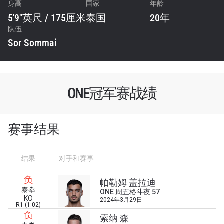
身高
国家
年龄
5'9"英尺 / 175厘米
泰国
20年
队伍
Sor Sommai
ONE冠军赛战绩
赛事结果
结果
对手和赛事
负
帕勒姆 盖拉迪
泰拳
ONE 周五格斗夜 57
KO
2024年3月29日
R1 (1:02)
负
索纳 森