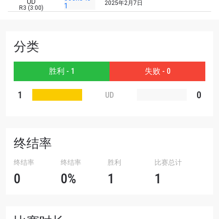
邮箱
UD
2025年2月7日
对手
R3 (3:00)
赛事
名字
分类
查看集锦
胜利 - 1
失败 - 0
订阅
1
0
UD
提交此表格签署弹出免责声明，即表示您同意我们
的隐私政策，我们将收集、使用和披露您的信息。
您可以随时取消订阅这些信息。
终结率
终结率
终结率
胜利
比赛总计
0
0%
1
1