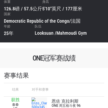
体重
身高
126.8磅 / 57.5公斤
5'10"英尺 / 177厘米
国家
Democratic Republic of the Congo
/
法国
年龄
队伍
Looksuan /Mahmoudi Gym
25年
ONE冠军赛战绩
赛事结果
浏览了解更多
结果
对手和赛事
在任何地域观看ONE冠军赛，现在注册获得权限了
解最新资讯、解锁特别福利以及优先机遇获得直播
获胜
恩佐 克拉利斯
场次的最佳座位！
泰拳
ONE 周五格斗夜 96