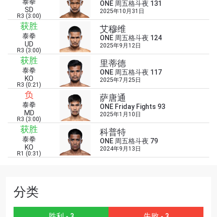
泰拳
ONE 周五格斗夜 131
SD
2025年10月31日
R3 (3:00)
获胜
艾穆维
泰拳
ONE 周五格斗夜 124
UD
2025年9月12日
R3 (3:00)
浏览了解更多
获胜
里蒂德
泰拳
在任何地域观看ONE冠军赛，现在注册获得权限了
ONE 周五格斗夜 117
KO
2025年7月25日
解最新资讯、解锁特别福利以及优先机遇获得直播
R3 (0:21)
场次的最佳座位！
负
萨唐通
邮箱
泰拳
ONE Friday Fights 93
对手
MD
2025年1月10日
R3 (3:00)
获胜
科普特
赛事
泰拳
名字
ONE 周五格斗夜 79
KO
2024年9月13日
R1 (0:31)
查看集锦
订阅
分类
提交此表格签署弹出免责声明，即表示您同意我们
的隐私政策，我们将收集、使用和披露您的信息。
胜利 - 3
失败 - 3