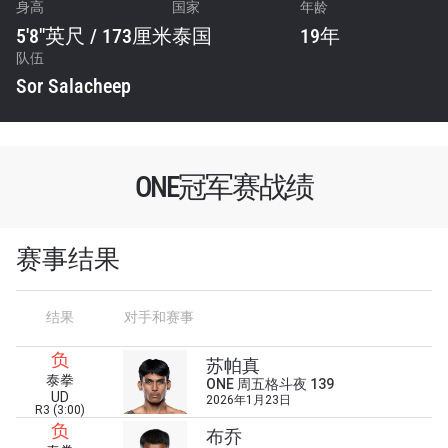
身高
国家
年龄
5'8"英尺 / 173厘米
泰国
19年
队伍
Sor Salacheep
ONE冠军赛战绩
赛事结果
结果
对手和赛事
负
苏帕真
泰拳
ONE 周五格斗夜 139
UD
2026年1月23日
R3 (3:00)
负
布乔