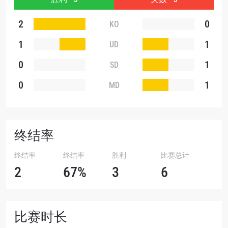
您可以随时取消订阅这些信息。
2
0
KO
1
1
UD
0
1
SD
0
1
MD
终结率
终结率
终结率
胜利
比赛总计
2
67%
3
6
比赛时长