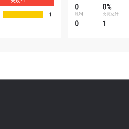
失败 - 1
0
0%
表格签署弹出免责声明，即表示您同意我们的隐私政策，
1
胜利
比赛总计
集、使用和披露您的信息。您可以随时取消订阅这些信息
0
1