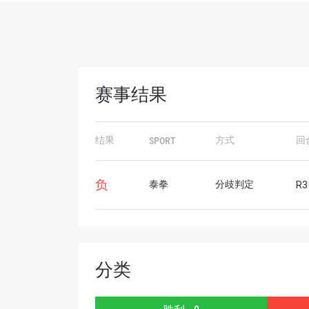
赛事结果
浏览
结果
方式
回
SPORT
在任何
福利以
负
泰拳
分歧判定
R3 
邮箱
名字
分类