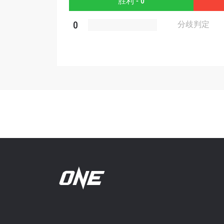
胜利 - 0
提交此
0
分歧判定