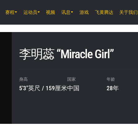
赛程
运动员
视频
讯息
游戏
飞黄腾达
关于我们
8月7日 (周五) 11時30分 UTC
仑披尼竞技场, 曼谷
ONE 周五格斗夜 165
李明蕊 “Miracle Girl”
8月8日 (周六)
ONE 武士系列赛 2
身高
国家
年龄
5'3"英尺 / 159厘米
中国
28年