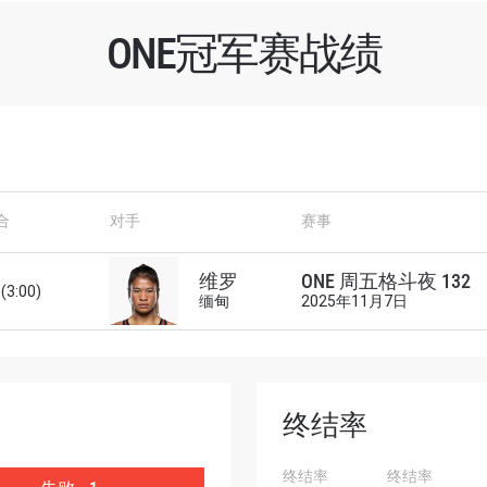
ONE冠军赛战绩
了解更多
合
对手
赛事
地域观看ONE冠军赛，现在注册获得权限了解最新资讯、
及优先机遇获得直播场次的最佳座位！
维罗
ONE 周五格斗夜 132
(3:00)
对手
缅甸
2025年11月7日
赛事
终结率
查看集锦
终结率
终结率
订阅