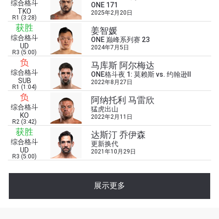
综合格斗
ONE 171
TKO
2025年2月20日
R1 (3:28)
获胜
姜智媛
综合格斗
ONE 巅峰系列赛 23
UD
2024年7月5日
R3 (5:00)
负
马库斯 阿尔梅达
综合格斗
ONE格斗夜 1: 莫赖斯 vs. 约翰逊II
浏览了解更多
SUB
2022年8月27日
R1 (1:04)
在任何地域观看ONE冠军赛，现在注册获得权限了
负
阿纳托利 马雷欣
解最新资讯、解锁特别福利以及优先机遇获得直播
综合格斗
猛虎出山
场次的最佳座位！
KO
2022年2月11日
R2 (3:42)
邮箱
对手
获胜
达斯汀 乔伊森
综合格斗
更新换代
UD
2021年10月29日
赛事
R3 (5:00)
名字
展示更多
查看集锦
订阅