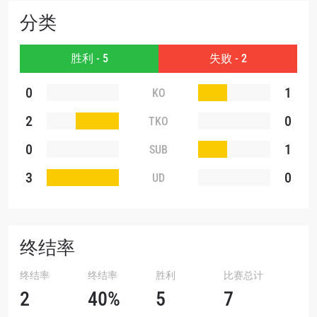
提交此表格签署弹出免责声明，即表示您同意我们
分类
的隐私政策，我们将收集、使用和披露您的信息。
您可以随时取消订阅这些信息。
胜利 - 5
失败 - 2
0
1
KO
2
0
TKO
0
1
SUB
3
0
UD
终结率
终结率
终结率
胜利
比赛总计
2
40%
5
7