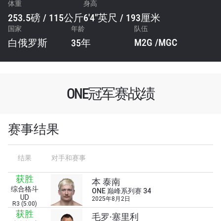
体重
身高
253.5磅 / 115公斤
6'4"英尺 / 193厘米
国家
年龄
队伍
M2G /MGC
白俄罗斯
35年
ONE冠军赛战绩
赛事结果
结果
对手和赛事
获胜
本 泰南
综合格斗
ONE 巅峰系列赛 34
UD
2025年8月2日
R3 (5:00)
获胜
毛罗·塞里利