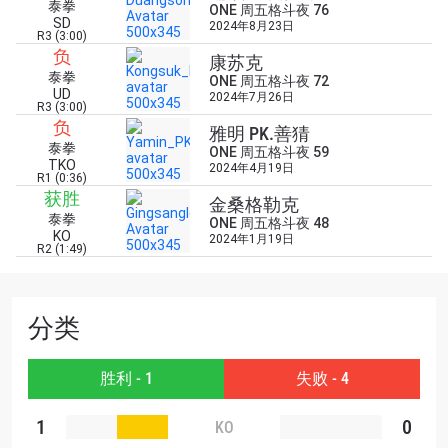
泰拳
ONE 周五格斗夜 76
SD
2024年8月23日
R3 (3:00)
负
康苏克
泰拳
ONE 周五格斗夜 72
浏览了解更多
UD
2024年7月26日
R3 (3:00)
在任何地域观看ONE冠军赛，现在注册获得权限了
负
雅明 PK.善猜
解最新资讯、解锁特别福利以及优先机遇获得直播
泰拳
ONE 周五格斗夜 59
场次的最佳座位！
TKO
2024年4月19日
邮箱
R1 (0:36)
对手
获胜
金桑格勒克
泰拳
ONE 周五格斗夜 48
KO
2024年1月19日
赛事
R2 (1:49)
名字
查看集锦
分类
订阅
胜利 - 1
失败 - 4
提交此表格签署弹出免责声明，即表示您同意我们
的隐私政策，我们将收集、使用和披露您的信息。
1
0
KO
您可以随时取消订阅这些信息。