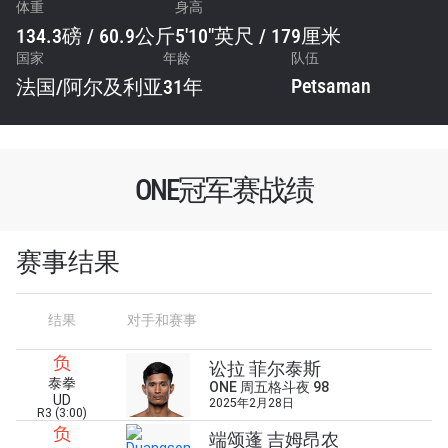
体重
身高
134.3磅 / 60.9公斤
5'10"英尺 / 179厘米
国家
年龄
队伍
Petsaman
法国
/
阿尔及利亚
31年
ONE冠军赛战绩
赛事结果
结果
对手和赛事
负
讼拉 菲尔泰斯
泰拳
ONE 周五格斗夜 98
UD
2025年2月28日
R3 (3:00)
负
端颂蓬 吉姆昂农