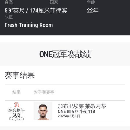
身高
国家
年龄
5'9"英尺 / 174厘米
菲律宾
22年
队伍
Fresh Training Room
ONE冠军赛战绩
赛事结果
结果
对手和赛事
浏览了解更多
负
在任何地域观看ONE冠军赛，现在注册获得权限了
加布里埃莱 莱昂内蒂
综合格斗
解最新资讯、解锁特别福利以及优先机遇获得直播
ONE 周五格斗夜 118
SUB
2025年8月1日
场次的最佳座位！
R2 (3:23)
邮箱
对手