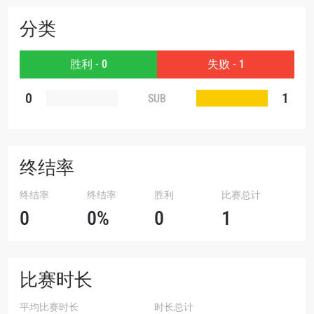
分类
赛事
名字
胜利 - 0
失败 - 1
查看集锦
0
1
SUB
订阅
提交此表格签署弹出免责声明，即表示您同意我们
的隐私政策，我们将收集、使用和披露您的信息。
您可以随时取消订阅这些信息。
终结率
终结率
终结率
胜利
比赛总计
0
0%
0
1
比赛时长
平均比赛时长
时长总计