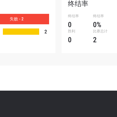
终结率
订阅
终结率
终结率
失败 - 2
表格签署弹出免责声明，即表示您同意我们的隐私政策，
0
0%
集、使用和披露您的信息。您可以随时取消订阅这些信息
2
胜利
比赛总计
0
2