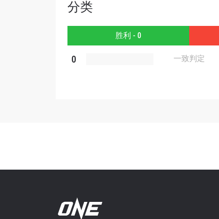
分类
胜利 - 0
提交此
0
一致判定