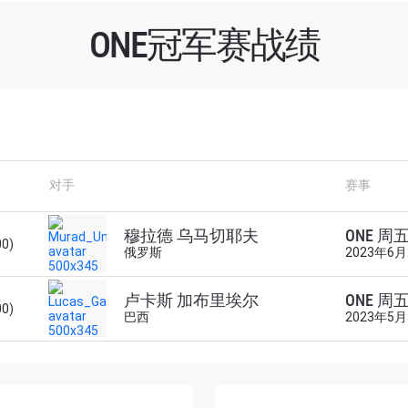
ONE冠军赛战绩
对手
赛事
了解更多
地域观看ONE冠军赛，现在注册获得权限了解最新资讯、
穆拉德 乌马切耶夫
ONE 周
00)
俄罗斯
2023年6
及优先机遇获得直播场次的最佳座位！
对手
卢卡斯 加布里埃尔
ONE 周
00)
巴西
2023年5
赛事
查看集锦