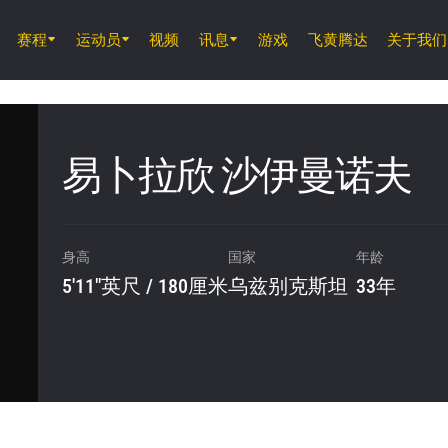
赛程
运动员
视频
讯息
游戏
飞黄腾达
关于我们
8月7日 (周五) 11時30分 UTC
仑披尼竞技场, 曼谷
ONE 周五格斗夜 165
易卜拉欣 沙伊曼诺夫
8月8日 (周六)
ONE 武士系列赛 2
身高
国家
年龄
5'11"英尺 / 180厘米
乌兹别克斯坦
33年