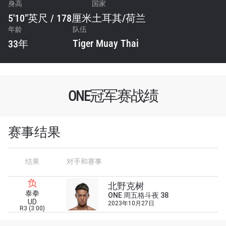
身高
国家
5'10"英尺 / 178厘米
土耳其
/
荷兰
年龄
队伍
Tiger Muay Thai
33年
ONE冠军赛战绩
赛事结果
结果
对手和赛事
浏览了解更多
负
在任何地域观看ONE冠军赛，现在注册获得权限了
北野克树
解最新资讯、解锁特别福利以及优先机遇获得直播
泰拳
ONE 周五格斗夜 38
UD
场次的最佳座位！
2023年10月27日
R3 (3:00)
邮箱
对手