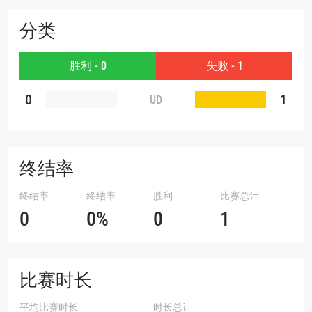
分类
赛事
名字
胜利 - 0
失败 - 1
查看集锦
0
1
UD
订阅
提交此表格签署弹出免责声明，即表示您同意我们
的隐私政策，我们将收集、使用和披露您的信息。
您可以随时取消订阅这些信息。
终结率
终结率
终结率
胜利
比赛总计
0
0%
0
1
比赛时长
平均比赛时长
时长总计