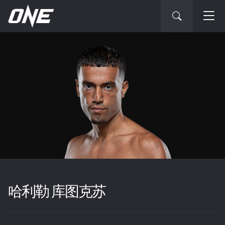
哈利勒 库图克苏