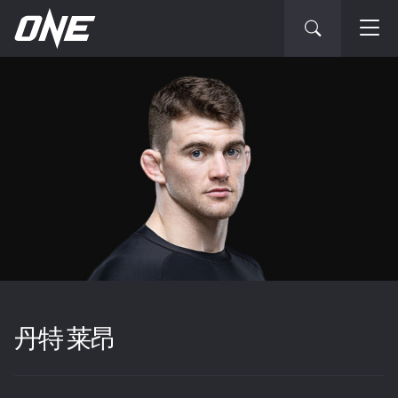
丹特 莱昂