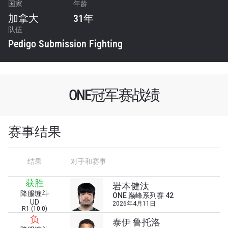
国家
年龄
加拿大
31年
队伍
Pedigo Submission Fighting
ONE冠军赛战绩
赛事结果
结果
对手和赛事
获胜
岩本健汰
降服缠斗
ONE 巅峰系列赛 42
UD
2026年4月11日
R1 (10:0)
负
泰伊 鲁托洛