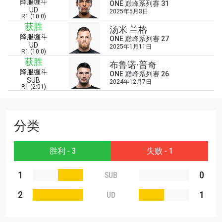
降服缠斗
浏览了解更多
ONE 巅峰系列赛 31
UD
2025年5月3日
R1 (10:0)
在任何地域观看ONE冠军赛，现在注册获得权限了
获胜
汤米 兰格
解最新资讯、解锁特别福利以及优先机遇获得直播
降服缠斗
ONE 巅峰系列赛 27
场次的最佳座位！
UD
2025年1月11日
邮箱
R1 (10:0)
对手
获胜
布鲁诺·普奇
降服缠斗
ONE 巅峰系列赛 26
SUB
赛事
2024年12月7日
R1 (2:01)
名字
查看集锦
分类
订阅
胜利 - 3
失败 - 1
提交此表格签署弹出免责声明，即表示您同意我们
的隐私政策，我们将收集、使用和披露您的信息。
1
0
SUB
您可以随时取消订阅这些信息。
2
1
UD