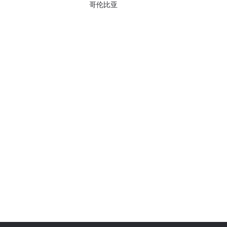
哥伦比亚
解锁特别
我们将收
。