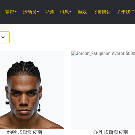
赛程
运动员
视频
讯息
游戏
飞黄腾达
关于我们
8月7日 (周五) 11時30分 UTC
仑披尼竞技场, 曼谷
ONE 周五格斗夜 165
8月8日 (周六)
ONE 武士系列赛 2
约翰 埃斯图皮南
乔丹 埃斯图皮南