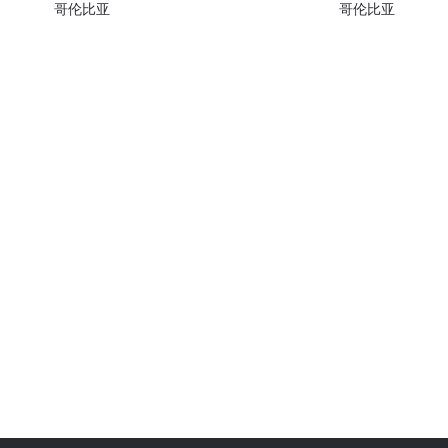
哥伦比亚
哥伦比亚
了解更多
地域观看ONE冠军赛，现在注册获得权限了解最新资讯、
及优先机遇获得直播场次的最佳座位！
对手
赛事
查看集锦
订阅
表格签署弹出免责声明，即表示您同意我们的隐私政策，
集、使用和披露您的信息。您可以随时取消订阅这些信息