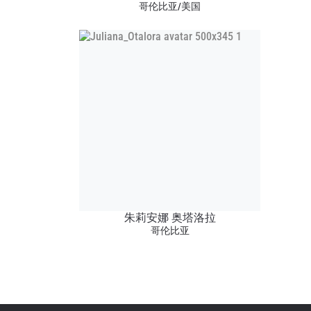
哥伦比亚/美国
浏览
在任何
福利以
邮箱
名字
朱莉安娜 奥塔洛拉
哥伦比亚
提交此