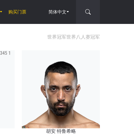
购买门票
简体中文
世界冠军
世界八人赛冠军
胡安 特鲁希略