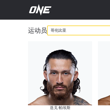
ONE
运动员
冠
军
赛
选
手
迭戈 帕埃斯