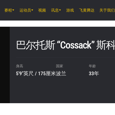
赛程
运动员
视频
讯息
游戏
飞黄腾达
关于我们
8月8日 (周六)
ONE 武士系列赛 2
巴尔托斯 “Cossack” 
8月14日 (周五) 11時30分 UTC
仑披尼竞技场, 曼谷
身高
国家
年龄
ONE 周五格斗夜 166
5'9"英尺 / 175厘米
波兰
33年