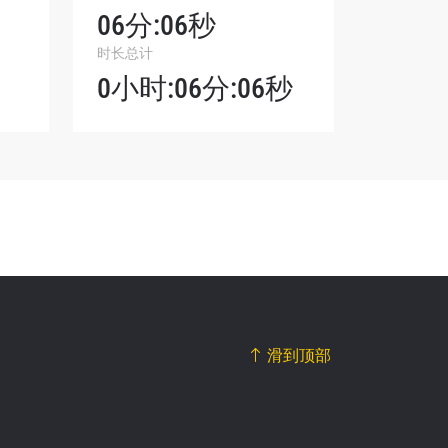
06分:06秒
我们将收
时长总计
。
0小时:06分:06秒
滑到顶部