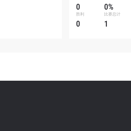
0
0%
表格签署弹出免责声明，即表示您同意我们的隐私政策，
胜利
比赛总计
集、使用和披露您的信息。您可以随时取消订阅这些信息
0
1