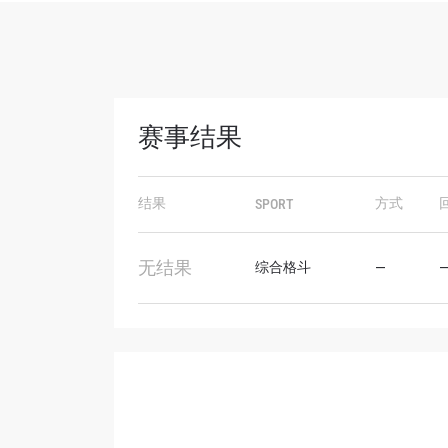
赛事结果
浏览
结果
方式
SPORT
在任何
福利以
无结果
综合格斗
—
邮箱
名字