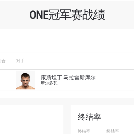
ONE冠军赛战绩
了解更多
回合
对手
地域观看ONE冠军赛，现在注册获得权限了解最新资讯、
及优先机遇获得直播场次的最佳座位！
康斯坦丁 马拉雷斯库尔
—
对手
摩尔多瓦
赛事
终结率
查看集锦
终结率
终结率
订阅