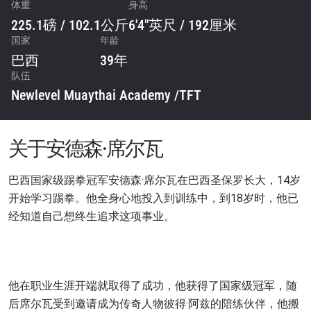
体重
身高
225.1磅 / 102.1公斤
6'4"英尺 / 192厘米
国家
年龄
巴西
39年
队伍
Newlevel Muaythai Academy /TFT
关于安德森·席尔瓦
巴西国家级踢拳冠军安德森·席尔瓦在巴西圣保罗长大，14岁
开始学习踢拳。他全身心地投入到训练中，到18岁时，他已
经知道自己想终生追求这项事业。
他在职业生涯开端就取得了成功，他获得了国家级冠军，随
后席尔瓦受到邀请成为传奇人物彼得·阿兹的陪练伙伴，他搬