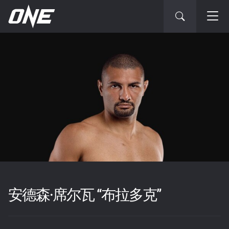
安德森·席尔瓦 “布拉多克”