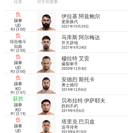
结果
对手和赛事
在任何地域观看ONE冠军赛，现在注册获得权限了
解最新资讯、解锁特别福利以及优先机遇获得直播
负
伊拉基 阿兹鲍尔
场次的最佳座位！
踢拳
更新换代
邮箱
UD
对手
2021年10月29日
R3 (3:00)
负
马库斯 阿尔梅达
综合格斗
赛事
开天辟地
名字
SUB
2021年9月24日
R1 (2:55)
负
穆拉特 艾贡
踢拳
爆裂拳手
查看集锦
UD
2020年12月4日
R3 (3:00)
订阅
负
安德烈 斯托卡
踢拳
勇士烙印
提交此表格签署弹出免责声明，即表示您同意我们
KO
2019年12月6日
的隐私政策，我们将收集、使用和披露您的信息。
R1 (1:57)
获胜
您可以随时取消订阅这些信息。
贝布拉特 伊萨耶夫
踢拳
胜利不朽
KO
2019年9月6日
R1 (2:19)
负
塔里克 巴贝兹
踢拳
追寻传奇
UD
2019年6月15日